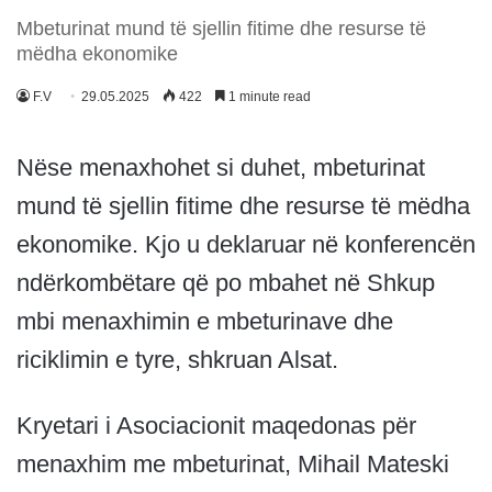
Mbeturinat mund të sjellin fitime dhe resurse të
mëdha ekonomike
F.V
29.05.2025
422
1 minute read
Nëse menaxhohet si duhet, mbeturinat
mund të sjellin fitime dhe resurse të mëdha
ekonomike. Kjo u deklaruar në konferencën
ndërkombëtare që po mbahet në Shkup
mbi menaxhimin e mbeturinave dhe
riciklimin e tyre, shkruan Alsat.
Kryetari i Asociacionit maqedonas për
menaxhim me mbeturinat, Mihail Mateski