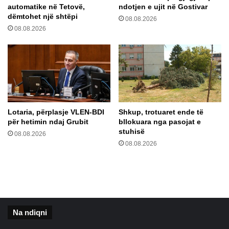
automatike në Tetovë,
ndotjen e ujit në Gostivar
n
dëmtohet një shtëpi
08.08.2026
e
08.08.2026
g
o
c
i
a
t
a
t
Lotaria, përplasje VLEN-BDI
Shkup, trotuaret ende të
e
për hetimin ndaj Grubit
bllokuara nga pasojat e
r
stuhisë
08.08.2026
r
08.08.2026
i
t
e
u
r
o
Na ndiqni
-
s