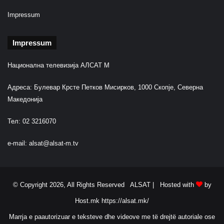
Impressum
Impressum
Национална телевизија АЛСАТ М
Адреса: Булевар Крсте Петков Мисирков, 1000 Скопје, Северна
Македонија
Тел: 02 3216070
e-mail:
alsat@alsat-m.tv
© Copyright 2026, All Rights Reserved ALSAT |
Hosted with
by
Host.mk
https://alsat.mk/
Marrja e paautorizuar e teksteve dhe videove me të drejtë autoriale ose