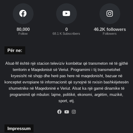
k
e
p
t
i
80,000
0
46.2K followers
Follow
68.1 K Subscribers
Followers
c
i
z
Për ne:
m
i
Alsat-M është një stacion televiziv kombëtar që transmeton në të gjithë
n
territorin e Maqedonisë së Veriut. Programimi i tij transmetohet
kryesisht në shqip dhe herë pas here në maqedonisht, bazuar në
konceptet evropiane të informacionit që synojnë të nxisin bashkëjetesën
shumetnike në Maqedoninë e Veriut. Alsat ka një gamë dinamike të
programimit që mbulon: lajme, politikë, ekonomi, argëtim, muzikë,
sport, etj.
Facebook
YouTube
Instagram
Impressum