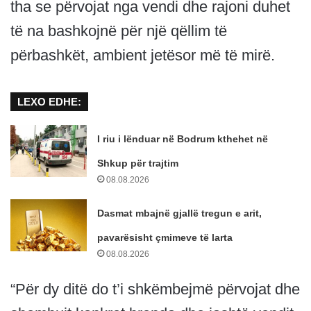
tha se përvojat nga vendi dhe rajoni duhet
të na bashkojnë për një qëllim të
përbashkët, ambient jetësor më të mirë.
LEXO EDHE:
I riu i lënduar në Bodrum kthehet në
Shkup për trajtim
08.08.2026
Dasmat mbajnë gjallë tregun e arit,
pavarësisht çmimeve të larta
08.08.2026
“Për dy ditë do t’i shkëmbejmë përvojat dhe