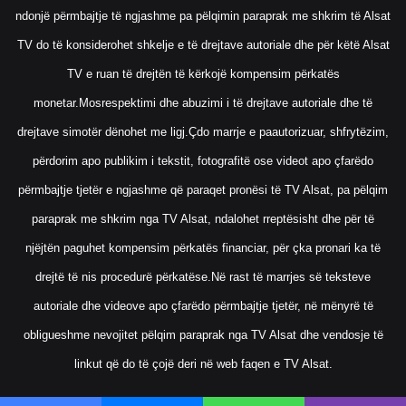
ndonjë përmbajtje të ngjashme pa pëlqimin paraprak me shkrim të Alsat
TV do të konsiderohet shkelje e të drejtave autoriale dhe për këtë Alsat
TV e ruan të drejtën të kërkojë kompensim përkatës
monetar.Mosrespektimi dhe abuzimi i të drejtave autoriale dhe të
drejtave simotër dënohet me ligj.Çdo marrje e paautorizuar, shfrytëzim,
përdorim apo publikim i tekstit, fotografitë ose videot apo çfarëdo
përmbajtje tjetër e ngjashme që paraqet pronësi të TV Alsat, pa pëlqim
paraprak me shkrim nga TV Alsat, ndalohet rreptësisht dhe për të
njëjtën paguhet kompensim përkatës financiar, për çka pronari ka të
drejtë të nis procedurë përkatëse.Në rast të marrjes së teksteve
autoriale dhe videove apo çfarëdo përmbajtje tjetër, në mënyrë të
obligueshme nevojitet pëlqim paraprak nga TV Alsat dhe vendosje të
linkut që do të çojë deri në web faqen e TV Alsat.