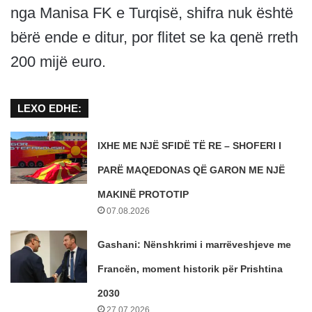
nga Manisa FK e Turqisë, shifra nuk është
bërë ende e ditur, por flitet se ka qenë rreth
200 mijë euro.
LEXO EDHE:
IXHE ME NJË SFIDË TË RE – SHOFERI I
PARË MAQEDONAS QË GARON ME NJË
MAKINË PROTOTIP
07.08.2026
Gashani: Nënshkrimi i marrëveshjeve me
Francën, moment historik për Prishtina
2030
27.07.2026