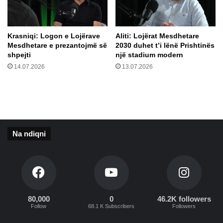
b
n
e
ë
p
h
Krasniqi: Logon e Lojërave
​Aliti: Lojërat Mesdhetare
ë
e
Mesdhetare e prezantojmë së
2030 duhet t’i lënë Prishtinës
r
n
shpejti
një stadium modern
n
d
14.07.2026
13.07.2026
j
b
ë
o
v
l
i
l
z
i
Na ndiqni
t
ë
h
i
s
t
o
80,000
0
46.2K followers
Follow
68.1 K Subscribers
Followers
r
i