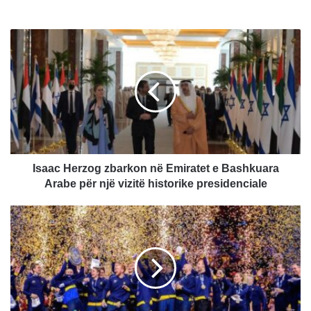
I
s
a
a
c
H
e
r
z
o
Isaac Herzog zbarkon në Emiratet e Bashkuara
g
Arabe për një vizitë historike presidenciale
z
b
S
a
u
r
e
k
d
o
i
n
a
n
ë