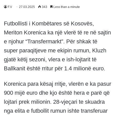
F.V
27.03.2025
343
Less than a minute
Futbollisti i Kombëtares së Kosovës,
Meriton Korenica ka një vlerë të re në sajtin
e njohur “Transfermarkt”. Për shkak të
super paraqitjeve me ekipin rumun, Kluzh
gjatë këtij sezoni, vlera e ish-lojtarit të
Ballkanit është rritur për 1.4 milionë euro.
Korenica para kësaj rritje, vlerën e ka pasur
900 mijë euro dhe kjo është hera e parë që
lojtari prek milionin. 28-vjeçari te skuadra
nga elita e futbollit rumun ishte transferuar