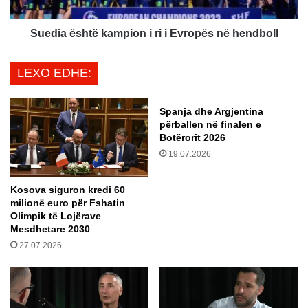
ë
s
E
h
m
t
Suedia është kampion i ri i Evropës në hendboll
i
ë
r
k
LEXO EDHE:
a
a
t
m
e
p
Spanja dhe Argjentina
t
i
përballen në finalen e
e
o
Botërorit 2026
B
n
19.07.2026
a
i
s
r
Kosova siguron kredi 60
h
i
milionë euro për Fshatin
k
i
Olimpik të Lojërave
u
E
Mesdhetare 2030
a
v
27.07.2026
r
r
a
o
A
p
r
ë
a
s