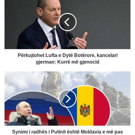
ë
r
k
u
j
t
o
h
e
Përkujtohet Lufta e Dytë Botërore, kancelari
t
gjerman: Kurrë më gjenocid
L
u
S
f
y
t
n
a
i
e
m
D
i
y
i
t
r
ë
a
B
d
Synimi i radhës i Putinit është Moldavia e më pas