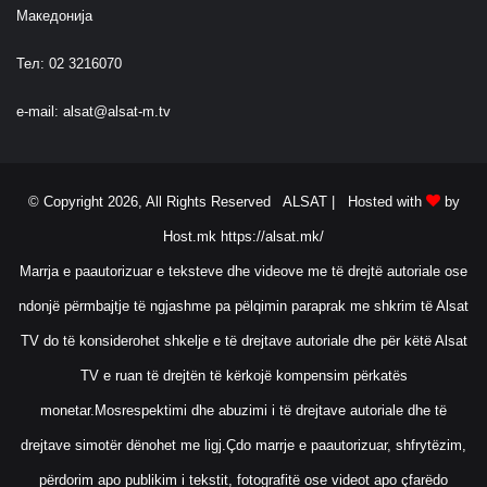
Македонија
Тел: 02 3216070
e-mail:
alsat@alsat-m.tv
© Copyright 2026, All Rights Reserved ALSAT |
Hosted with
by
Host.mk
https://alsat.mk/
Marrja e paautorizuar e teksteve dhe videove me të drejtë autoriale ose
ndonjë përmbajtje të ngjashme pa pëlqimin paraprak me shkrim të Alsat
TV do të konsiderohet shkelje e të drejtave autoriale dhe për këtë Alsat
TV e ruan të drejtën të kërkojë kompensim përkatës
monetar.Mosrespektimi dhe abuzimi i të drejtave autoriale dhe të
drejtave simotër dënohet me ligj.Çdo marrje e paautorizuar, shfrytëzim,
përdorim apo publikim i tekstit, fotografitë ose videot apo çfarëdo