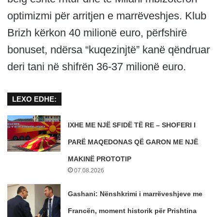
optimizmi për arritjen e marrëveshjes. Klub
Brizh kërkon 40 milionë euro, përfshirë
bonuset, ndërsa “kuqezinjtë” kanë qëndruar
deri tani në shifrën 36-37 milionë euro.
LEXO EDHE:
IXHE ME NJË SFIDË TË RE – SHOFERI I
PARË MAQEDONAS QË GARON ME NJË
MAKINË PROTOTIP
07.08.2026
Gashani: Nënshkrimi i marrëveshjeve me
Francën, moment historik për Prishtina