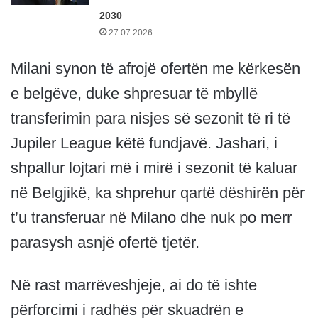
2030
27.07.2026
Milani synon të afrojë ofertën me kërkesën
e belgëve, duke shpresuar të mbyllë
transferimin para nisjes së sezonit të ri të
Jupiler League këtë fundjavë. Jashari, i
shpallur lojtari më i mirë i sezonit të kaluar
në Belgjikë, ka shprehur qartë dëshirën për
t’u transferuar në Milano dhe nuk po merr
parasysh asnjë ofertë tjetër.
Në rast marrëveshjeje, ai do të ishte
përforcimi i radhës për skuadrën e