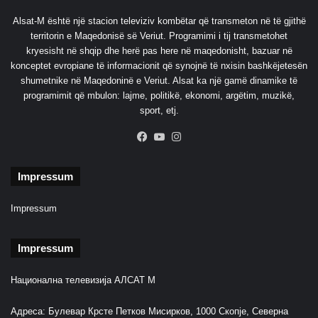
i
Alsat-M është një stacion televiziv kombëtar që transmeton në të gjithë
B
territorin e Maqedonisë së Veriut. Programimi i tij transmetohet
a
kryesisht në shqip dhe herë pas here në maqedonisht, bazuar në
l
konceptet evropiane të informacionit që synojnë të nxisin bashkëjetesën
l
shumetnike në Maqedoninë e Veriut. Alsat ka një gamë dinamike të
k
programimit që mbulon: lajme, politikë, ekonomi, argëtim, muzikë,
a
sport, etj.
n
i
Facebook
YouTube
Instagram
t
Impressum
Impressum
Impressum
Национална телевизија АЛСАТ М
Адреса: Булевар Крсте Петков Мисирков, 1000 Скопје, Северна