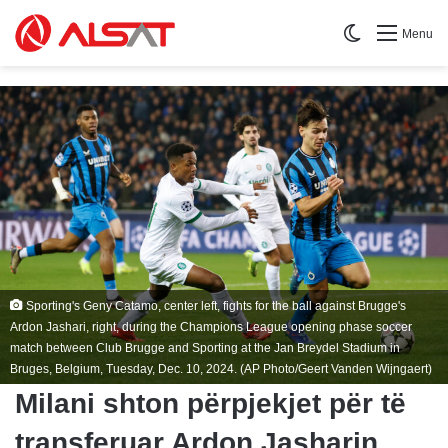
Switch skin
Menu
Sporting's Geny Catamo, center left, fights for the ball against Brugge's
Ardon Jashari, right, during the Champions League opening phase soccer
match between Club Brugge and Sporting at the Jan Breydel Stadium in
Bruges, Belgium, Tuesday, Dec. 10, 2024. (AP Photo/Geert Vanden Wijngaert)
Milani shton përpjekjet për të
transferuar Ardon Jasharin