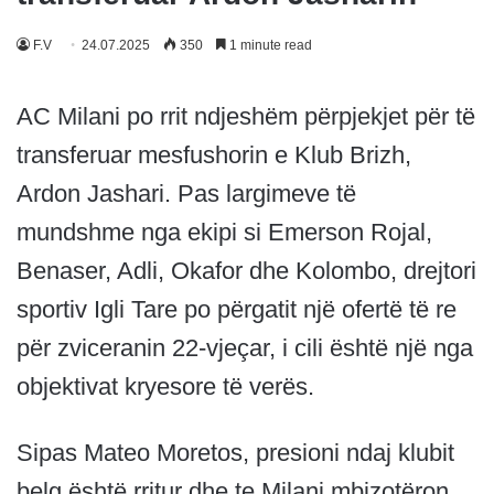
F.V
24.07.2025
350
1 minute read
AC Milani po rrit ndjeshëm përpjekjet për të
transferuar mesfushorin e Klub Brizh,
Ardon Jashari. Pas largimeve të
mundshme nga ekipi si Emerson Rojal,
Benaser, Adli, Okafor dhe Kolombo, drejtori
sportiv Igli Tare po përgatit një ofertë të re
për zviceranin 22-vjeçar, i cili është një nga
objektivat kryesore të verës.
Sipas Mateo Moretos, presioni ndaj klubit
belg është rritur dhe te Milani mbizotëron