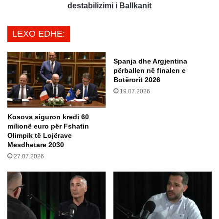
o
h
destabilizimi i Ballkanit
t
ë
ë
s
LEXO EDHE:
r
i
o
P
r
u
Spanja dhe Argjentina
e
t
përballen në finalen e
,
i
Botërorit 2026
k
n
19.07.2026
a
i
n
t
Kosova siguron kredi 60
c
ë
milionë euro për Fshatin
e
s
Olimpik të Lojërave
l
h
Mesdhetare 2030
a
t
27.07.2026
r
ë
i
M
g
o
j
l
e
d
r
a