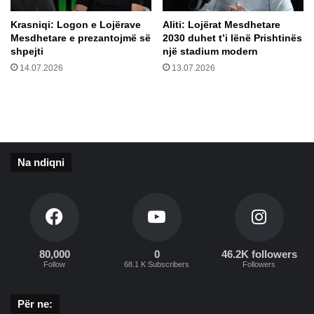
m
v
a
i
Krasniqi: Logon e Lojërave
​Aliti: Lojërat Mesdhetare
n
a
Mesdhetare e prezantojmë së
2030 duhet t’i lënë Prishtinës
:
e
shpejti
një stadium modern
K
m
14.07.2026
13.07.2026
u
ë
r
p
r
a
ë
s
m
d
ë
e
Na ndiqni
g
s
j
t
e
a
n
b
o
i
c
l
i
i
80,000
0
46.2K followers
Follow
68.1 K Subscribers
Followers
d
z
i
m
Për ne:
i