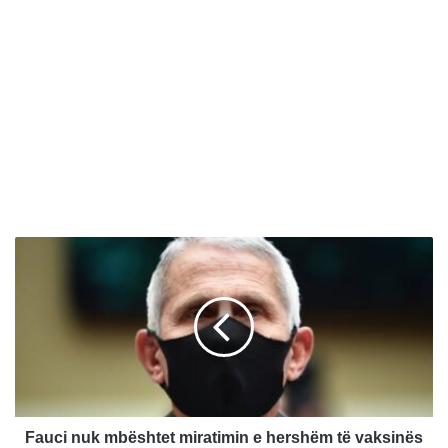
F
a
u
c
i
n
u
k
m
b
Fauci nuk mbështet miratimin e hershëm të vaksinës