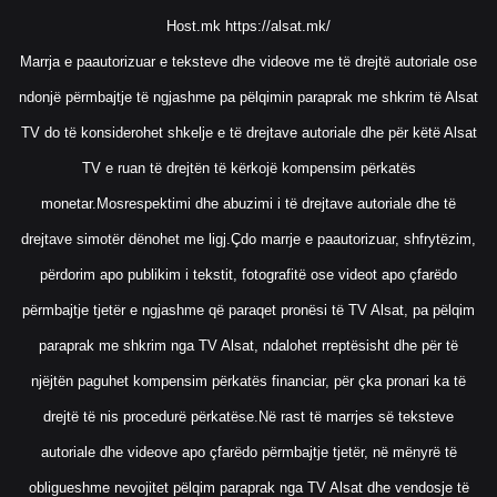
Host.mk
https://alsat.mk/
Marrja e paautorizuar e teksteve dhe videove me të drejtë autoriale ose
ndonjë përmbajtje të ngjashme pa pëlqimin paraprak me shkrim të Alsat
TV do të konsiderohet shkelje e të drejtave autoriale dhe për këtë Alsat
TV e ruan të drejtën të kërkojë kompensim përkatës
monetar.Mosrespektimi dhe abuzimi i të drejtave autoriale dhe të
drejtave simotër dënohet me ligj.Çdo marrje e paautorizuar, shfrytëzim,
përdorim apo publikim i tekstit, fotografitë ose videot apo çfarëdo
përmbajtje tjetër e ngjashme që paraqet pronësi të TV Alsat, pa pëlqim
paraprak me shkrim nga TV Alsat, ndalohet rreptësisht dhe për të
njëjtën paguhet kompensim përkatës financiar, për çka pronari ka të
drejtë të nis procedurë përkatëse.Në rast të marrjes së teksteve
autoriale dhe videove apo çfarëdo përmbajtje tjetër, në mënyrë të
obligueshme nevojitet pëlqim paraprak nga TV Alsat dhe vendosje të