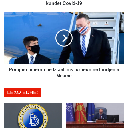
ë
kundër Covid-19
s
h
P
t
o
e
m
t
p
m
e
i
o
r
m
a
b
t
ë
i
r
Pompeo mbërrin në Izrael, nis turneun në Lindjen e
m
r
Mesme
i
i
n
n
LEXO EDHE:
e
n
h
ë
e
I
r
z
s
r
h
a