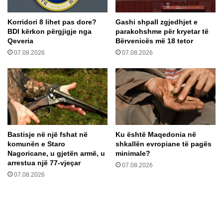
ë
e
m
l
Korridori 8 lihet pas dore?
Gashi shpall zgjedhjet e
t
,
BDI kërkon përgjigje nga
parakohshme për kryetar të
ë
n
Qeveria
Bërvenicës më 18 tetor
v
i
07.08.2026
07.08.2026
a
s
k
t
s
u
i
r
n
n
ë
e
s
u
k
n
Bastisje në një fshat në
Ku është Maqedonia në
u
n
komunën e Staro
shkallën evropiane të pagës
n
ë
Nagoricane, u gjetën armë, u
minimale?
d
L
arrestua një 77-vjeçar
07.08.2026
ë
i
07.08.2026
r
n
C
d
o
j
v
e
i
n