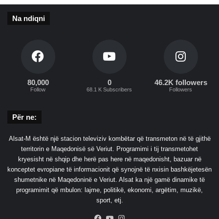
d
e
Na ndiqni
-
M
1
e
9
s
m
e
80,000
0
46.2K followers
Follow
68.1 K Subscribers
Followers
Për ne:
Alsat-M është një stacion televiziv kombëtar që transmeton në të gjithë
territorin e Maqedonisë së Veriut. Programimi i tij transmetohet
kryesisht në shqip dhe herë pas here në maqedonisht, bazuar në
konceptet evropiane të informacionit që synojnë të nxisin bashkëjetesën
shumetnike në Maqedoninë e Veriut. Alsat ka një gamë dinamike të
programimit që mbulon: lajme, politikë, ekonomi, argëtim, muzikë,
sport, etj.
Facebook
YouTube
Instagram