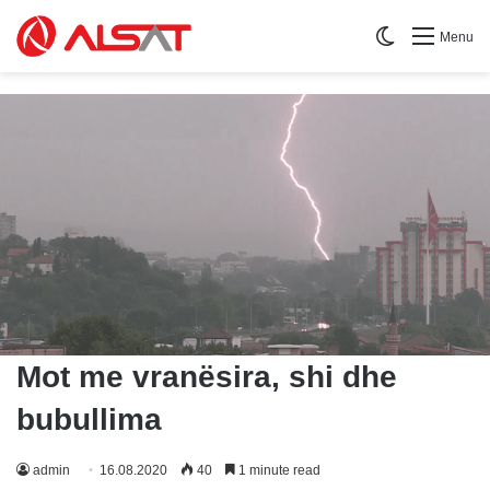
Switch skin
Menu
Mot me vranësira, shi dhe
bubullima
admin
16.08.2020
40
1 minute read