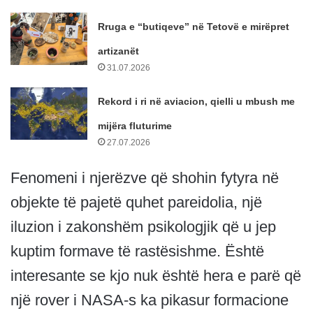
Rruga e “butiqeve” në Tetovë e mirëpret
artizanët
31.07.2026
Rekord i ri në aviacion, qielli u mbush me
mijëra fluturime
27.07.2026
Fenomeni i njerëzve që shohin fytyra në
objekte të pajetë quhet pareidolia, një
iluzion i zakonshëm psikologjik që u jep
kuptim formave të rastësishme. Është
interesante se kjo nuk është hera e parë që
një rover i NASA-s ka pikasur formacione