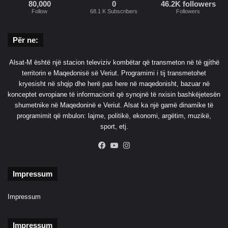
80,000
0
46.2K followers
g
Follow
68.1 K Subscribers
Followers
r
a
Për ne:
m
Alsat-M është një stacion televiziv kombëtar që transmeton në të gjithë
territorin e Maqedonisë së Veriut. Programimi i tij transmetohet
kryesisht në shqip dhe herë pas here në maqedonisht, bazuar në
konceptet evropiane të informacionit që synojnë të nxisin bashkëjetesën
shumetnike në Maqedoninë e Veriut. Alsat ka një gamë dinamike të
programimit që mbulon: lajme, politikë, ekonomi, argëtim, muzikë,
sport, etj.
Facebook
YouTube
Instagram
Impressum
Impressum
Impressum