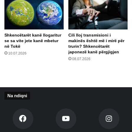
G
t
P
ë
S
A
-
I
n
n
ë
ë
Shkencëtarët kanë llogaritur
Cili lloj transmisioni i
F
se sa vite jete kanë mbetur
makinës është më i mirë për
a
në Tokë
trurin? Shkencëtarët
c
japonezë kanë përgjigjen
10.07.2026
e
08.07.2026
b
o
o
k
d
h
Na ndiqni
e
I
n
s
t
a