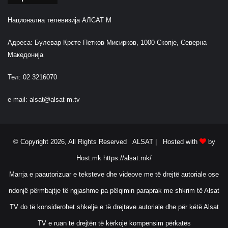
Национална телевизија АЛСАТ М
Адреса: Булевар Крсте Петков Мисирков, 1000 Скопје, Северна
Македонија
Тел: 02 3216070
e-mail:
alsat@alsat-m.tv
© Copyright 2026, All Rights Reserved ALSAT |
Hosted with
by
Host.mk
https://alsat.mk/
Marrja e paautorizuar e teksteve dhe videove me të drejtë autoriale ose
ndonjë përmbajtje të ngjashme pa pëlqimin paraprak me shkrim të Alsat
TV do të konsiderohet shkelje e të drejtave autoriale dhe për këtë Alsat
TV e ruan të drejtën të kërkojë kompensim përkatës