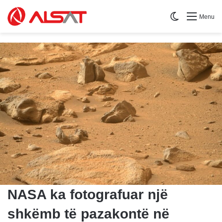
Switch skin
Menu
NASA ka fotografuar një
shkëmb të pazakontë në