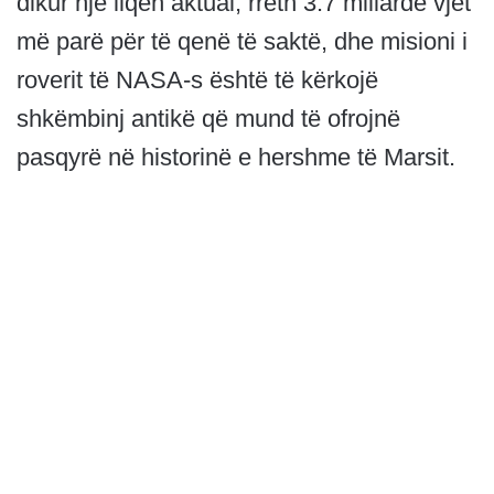
dikur një liqen aktual, rreth 3.7 miliardë vjet
më parë për të qenë të saktë, dhe misioni i
roverit të NASA-s është të kërkojë
shkëmbinj antikë që mund të ofrojnë
pasqyrë në historinë e hershme të Marsit.