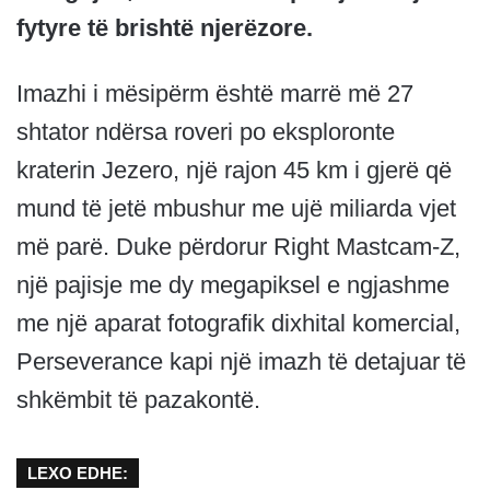
fytyre të brishtë njerëzore.
Imazhi i mësipërm është marrë më 27
shtator ndërsa roveri po eksploronte
kraterin Jezero, një rajon 45 km i gjerë që
mund të jetë mbushur me ujë miliarda vjet
më parë. Duke përdorur Right Mastcam-Z,
një pajisje me dy megapiksel e ngjashme
me një aparat fotografik dixhital komercial,
Perseverance kapi një imazh të detajuar të
shkëmbit të pazakontë.
LEXO EDHE: