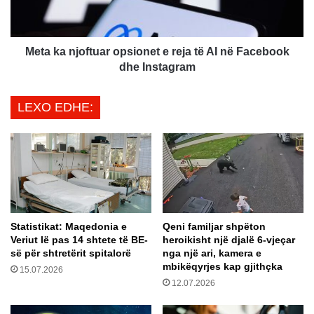
j
n
i
j
t
o
h
f
Meta ka njoftuar opsionet e reja të AI në Facebook
m
t
dhe Instagram
o
u
n
a
LEXO EDHE:
ë
r
,
o
e
p
d
s
h
i
e
o
k
n
u
e
Statistikat: Maqedonia e
Qeni familjar shpëton
r
t
Veriut lë pas 14 shtete të BE-
heroikisht një djalë 6-vjeçar
f
e
së për shtretërit spitalorë
nga një ari, kamera e
i
r
mbikëqyrjes kap gjithçka
15.07.2026
k
e
12.07.2026
n
j
i
a