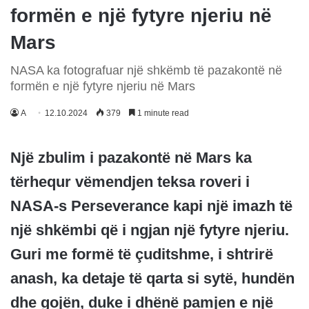
formën e një fytyre njeriu në
Mars
NASA ka fotografuar një shkëmb të pazakontë në
formën e një fytyre njeriu në Mars
A
12.10.2024
379
1 minute read
Një zbulim i pazakontë në Mars ka
tërhequr vëmendjen teksa roveri i
NASA-s Perseverance kapi një imazh të
një shkëmbi që i ngjan një fytyre njeriu.
Guri me formë të çuditshme, i shtrirë
anash, ka detaje të qarta si sytë, hundën
dhe gojën, duke i dhënë pamjen e një