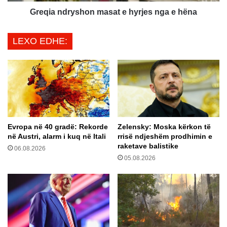
r
ë
y
Greqia ndryshon masat e hyrjes nga e hëna
n
s
ë
h
LEXO EDHE:
K
o
u
n
v
m
e
a
n
s
d
a
n
t
j
e
Evropa në 40 gradë: Rekorde
Zelensky: Moska kërkon të
ë
h
në Austri, alarm i kuq në Itali
rrisë ndjeshëm prodhimin e
d
y
raketave balistike
e
06.08.2026
r
05.08.2026
k
j
l
e
a
s
r
n
a
g
t
a
ë
e