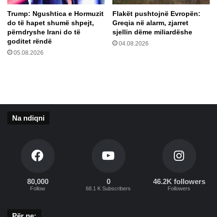
p
h
Trump: Ngushtica e Hormuzit
Flakët pushtojnë Evropën:
ë
ë
do të hapet shumë shpejt,
Greqia në alarm, zjarret
r
n
përndryshe Irani do të
sjellin dëme miliardëshe
t
a
goditet rëndë
04.08.2026
ë
05.08.2026
f
o
r
c
u
a
Na ndiqni
r
v
e
p
r
ë
n
80,000
0
46.2K followers
Follow
68.1 K Subscribers
Followers
e
G
o
Për ne: