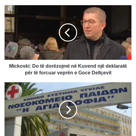
M
i
c
k
o
s
k
i
:
D
Mickoski: Do të dorëzojmë në Kuvend një deklaratë
o
për të forcuar veprën e Goce Dellçevit
t
ë
G
d
r
o
e
r
q
ë
i
z
a
o
n
j
d
m