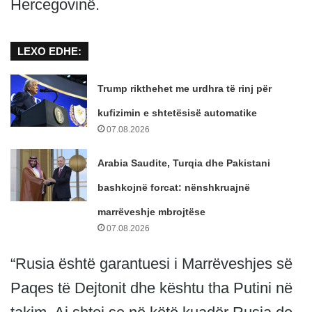
Hercegovinë.
LEXO EDHE:
Trump rikthehet me urdhra të rinj për
kufizimin e shtetësisë automatike
07.08.2026
Arabia Saudite, Turqia dhe Pakistani
bashkojnë forcat: nënshkruajnë
marrëveshje mbrojtëse
07.08.2026
“Rusia është garantuesi i Marrëveshjes së
Paqes të Dejtonit dhe kështu tha Putini në