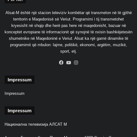
c
e
Alsat-M është një stacion televiziv kombëtar që transmeton në të gjithë
D
territorin e Maqedonisë së Veriut. Programimi i tij transmetohet
e
kryesisht në shqip dhe herë pas here në maqedonisht, bazuar në
l
konceptet evropiane të informacionit që synojnë të nxisin bashkëjetesën
l
shumetnike në Maqedoninë e Veriut. Alsat ka një gamë dinamike të
ç
programimit që mbulon: lajme, politikë, ekonomi, argëtim, muzikë,
e
sport, etj.
v
i
Facebook
YouTube
Instagram
t
Impressum
Impressum
Impressum
Национална телевизија АЛСАТ М