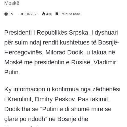
Moskë
F.V
01.04.2025
430
1 minute read
Presidenti i Republikës Srpska, i dyshuari
për sulm ndaj rendit kushtetues të Bosnjë-
Hercegovinës, Milorad Dodik, u takua në
Moskë me presidentin e Rusisë, Vladimir
Putin.
Ky informacion u konfirmua nga zëdhënësi
i Kremlinit, Dmitry Peskov. Pas takimit,
Dodik tha se “Putini e di shumë mirë se
çfarë po ndodh” në Bosnje dhe