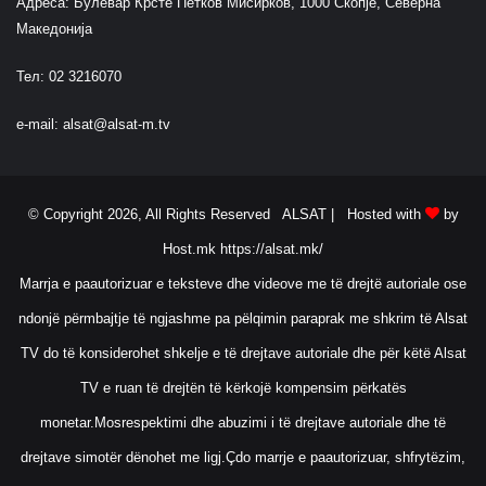
Адреса: Булевар Крсте Петков Мисирков, 1000 Скопје, Северна
Македонија
Тел: 02 3216070
e-mail:
alsat@alsat-m.tv
© Copyright 2026, All Rights Reserved ALSAT |
Hosted with
by
Host.mk
https://alsat.mk/
Marrja e paautorizuar e teksteve dhe videove me të drejtë autoriale ose
ndonjë përmbajtje të ngjashme pa pëlqimin paraprak me shkrim të Alsat
TV do të konsiderohet shkelje e të drejtave autoriale dhe për këtë Alsat
TV e ruan të drejtën të kërkojë kompensim përkatës
monetar.Mosrespektimi dhe abuzimi i të drejtave autoriale dhe të
drejtave simotër dënohet me ligj.Çdo marrje e paautorizuar, shfrytëzim,