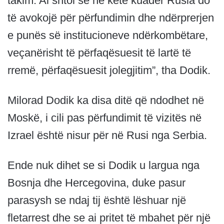
takim. Ai shtoi se në këtë kuadër Rusia do
të avokojë për përfundimin dhe ndërprerjen
e punës së institucioneve ndërkombëtare,
veçanërisht të përfaqësuesit të lartë të
rremë, përfaqësuesit jolegjitim”, tha Dodik.
Milorad Dodik ka disa ditë që ndodhet në
Moskë, i cili pas përfundimit të vizitës në
Izrael është nisur për në Rusi nga Serbia.
Ende nuk dihet se si Dodik u largua nga
Bosnja dhe Hercegovina, duke pasur
parasysh se ndaj tij është lëshuar një
fletarrest dhe se ai pritet të mbahet për një