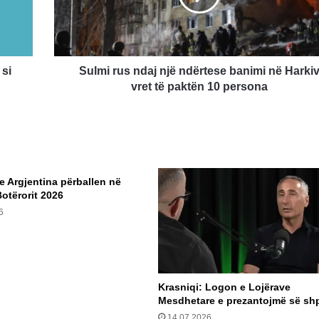
banimi
në
Harkiv
vret
të
si
Sulmi rus ndaj një ndërtese banimi në Harki
paktën
vret të paktën 10 persona
10
persona
e Argjentina përballen në
Botërorit 2026
6
Krasniqi: Logon e Lojërave
Mesdhetare e prezantojmë së shp
14.07.2026