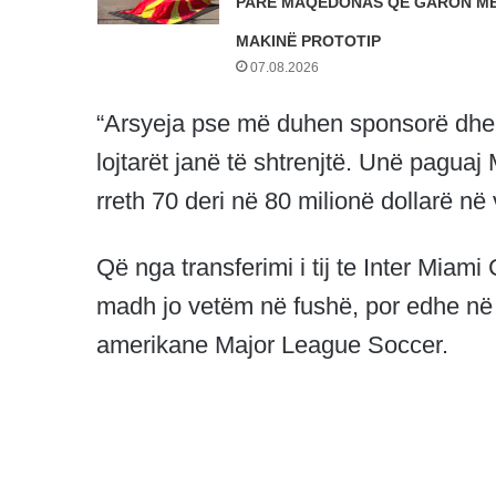
PARË MAQEDONAS QË GARON ME
MAKINË PROTOTIP
07.08.2026
“Arsyeja pse më duhen sponsorë dhe q
lojtarët janë të shtrenjtë. Unë paguaj
rreth 70 deri në 80 milionë dollarë në v
Që nga transferimi i tij te Inter Miam
madh jo vetëm në fushë, por edhe në a
amerikane Major League Soccer.