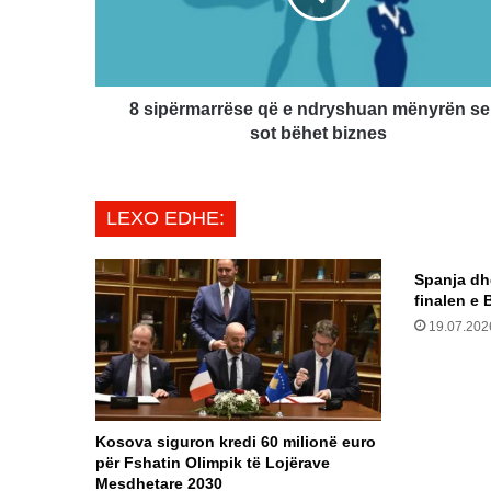
ndryshuan
mënyrën
se
si
sot
​8 sipërmarrëse që e ndryshuan mënyrën se 
bëhet
sot bëhet biznes
biznes
LEXO EDHE:
Spanja dh
finalen e 
19.07.202
Kosova siguron kredi 60 milionë euro
për Fshatin Olimpik të Lojërave
Mesdhetare 2030