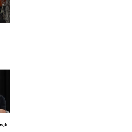
v
ejti