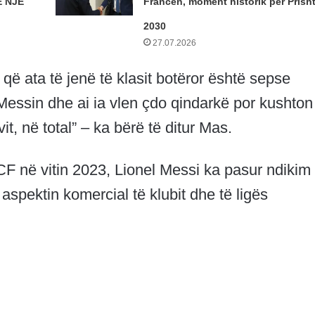
 NJË
Francën, moment historik për Prish
2030
27.07.2026
ë ata të jenë të klasit botëror është sepse
 Messin dhe ai ia vlen çdo qindarkë por kushton
it, në total” – ka bërë të ditur Mas.
i CF në vitin 2023, Lionel Messi ka pasur ndikim 
spektin komercial të klubit dhe të ligës