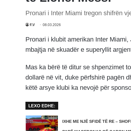
Pronari i Inter Miami tregon shifrën vj
F.V
08.03.2026
Pronari i klubit amerikan Inter Miami
mbajtja në skuadër e superyllit argjen
Mas ka bërë të ditur se shpenzimet to
dollarë në vit, duke përfshirë pagën dh
këtë arsye klubi ka nevojë për sponsor
LEXO EDHE:
IXHE ME NJË SFIDË TË RE – SHOFE