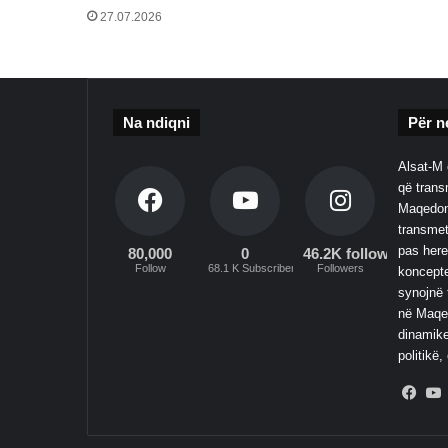
27.07.2026
Na ndiqni
Për n
Alsat-M 
që transm
Maqedoni
transmet
pas here
80,000
0
46.2K followers
Follow
68.1 K Subscribers
Followers
koncepte
synojnë 
në Maqed
dinamike
politikë,
Fac