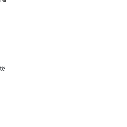
tina
të