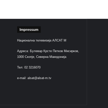
Impressum
Национална телевизија АЛСАТ М
Адреса: Булевар Крсте Петков Мисирков,
1000 Скопје, Северна Македонија
Тел: 02 3216070
e-mail:
alsat@alsat-m.tv