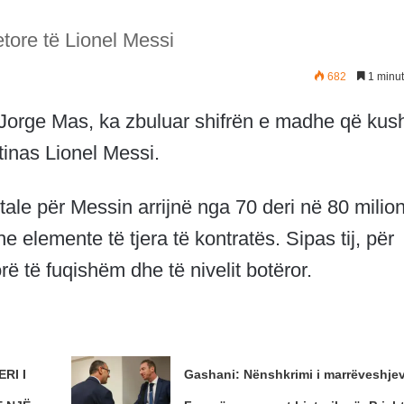
etore të Lionel Messi
682
1 minut
, Jorge Mas, ka zbuluar shifrën e madhe që kus
tinas Lionel Messi.
tale për Messin arrijnë nga 70 deri në 80 milio
e elemente të tjera të kontratës. Sipas tij, për
ë të fuqishëm dhe të nivelit botëror.
RI I
Gashani: Nënshkrimi i marrëveshje