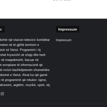
e:
Impressum
është një stacion televiziv kombëtar
Impressum
eton në të gjithë territorin e
së së Veriut. Programimi i tij
ohet kryesisht në shqip dhe herë
 në maqedonisht, bazuar në
t evropiane të informacionit që
të nxisin bashkëjetesën shumetnike
oninë e Veriut. Alsat ka një gamë
 të programimit që mbulon: lajme,
 ekonomi, argëtim, muzikë, sport, etj.
ebook
YouTube
Instagram