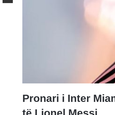
Pronari i Inter Mia
të Lionel Messi