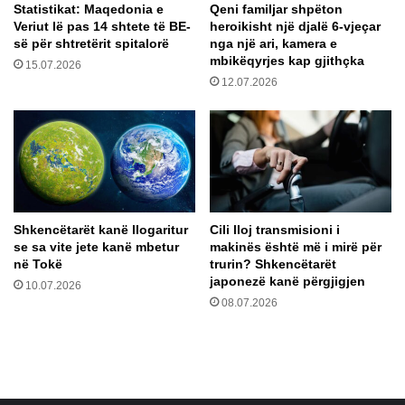
o
Statistikat: Maqedonia e
Qeni familjar shpëton
l
Veriut lë pas 14 shtete të BE-
heroikisht një djalë 6-vjeçar
n
o
së për shtretërit spitalorë
nga një ari, kamera e
i
g
mbikëqyrjes kap gjithçka
t
15.07.2026
r
12.07.2026
t
a
ë
m
v
k
a
o
z
k
h
a
d
i
u
n
Shkencëtarët kanë llogaritur
Cili lloj transmisioni i
e
ë
se sa vite jete kanë mbetur
makinës është më i mirë për
s
t
në Tokë
trurin? Shkencëtarët
h
ë
japonezë kanë përgjigjen
10.07.2026
ë
a
08.07.2026
m
r
g
d
j
h
e
u
o
r