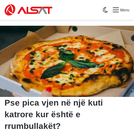
Switch skin
Menu
Pse pica vjen në një kuti
katrore kur është e
rrumbullakët?