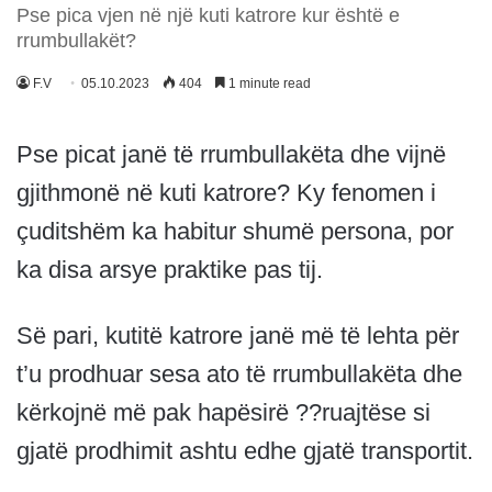
Pse pica vjen në një kuti katrore kur është e
rrumbullakët?
F.V
05.10.2023
404
1 minute read
Pse picat janë të rrumbullakëta dhe vijnë
gjithmonë në kuti katrore? Ky fenomen i
çuditshëm ka habitur shumë persona, por
ka disa arsye praktike pas tij.
Së pari, kutitë katrore janë më të lehta për
t’u prodhuar sesa ato të rrumbullakëta dhe
kërkojnë më pak hapësirë ??ruajtëse si
gjatë prodhimit ashtu edhe gjatë transportit.