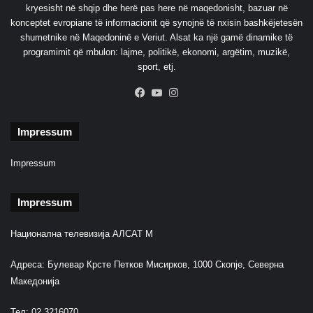
kryesisht në shqip dhe herë pas here në maqedonisht, bazuar në
r
konceptet evropiane të informacionit që synojnë të nxisin bashkëjetesën
a
shumetnike në Maqedoninë e Veriut. Alsat ka një gamë dinamike të
k
programimit që mbulon: lajme, politikë, ekonomi, argëtim, muzikë,
e
sport, etj.
n
ë
Facebook
YouTube
Instagram
M
e
s
Impressum
d
h
Impressum
e
Impressum
Национална телевизија АЛСАТ М
Адреса: Булевар Крсте Петков Мисирков, 1000 Скопје, Северна
Македонија
Тел: 02 3216070