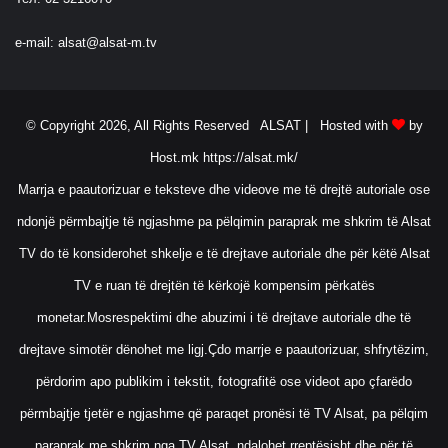
e-mail:
alsat@alsat-m.tv
© Copyright 2026, All Rights Reserved ALSAT |
Hosted with
by
Host.mk
https://alsat.mk/
Marrja e paautorizuar e teksteve dhe videove me të drejtë autoriale ose
ndonjë përmbajtje të ngjashme pa pëlqimin paraprak me shkrim të Alsat
TV do të konsiderohet shkelje e të drejtave autoriale dhe për këtë Alsat
TV e ruan të drejtën të kërkojë kompensim përkatës
monetar.Mosrespektimi dhe abuzimi i të drejtave autoriale dhe të
drejtave simotër dënohet me ligj.Çdo marrje e paautorizuar, shfrytëzim,
përdorim apo publikim i tekstit, fotografitë ose videot apo çfarëdo
përmbajtje tjetër e ngjashme që paraqet pronësi të TV Alsat, pa pëlqim
paraprak me shkrim nga TV Alsat, ndalohet rreptësisht dhe për të