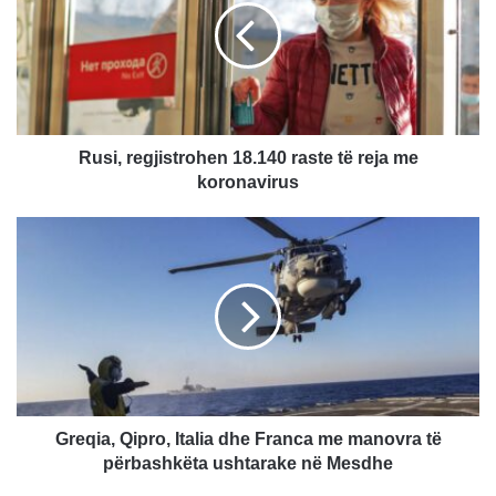
i
,
r
e
g
j
i
Rusi, regjistrohen 18.140 raste të reja me
s
koronavirus
t
r
G
o
r
h
e
e
q
n
i
1
a
8
,
.
Q
1
i
4
p
Greqia, Qipro, Italia dhe Franca me manovra të
0
r
përbashkëta ushtarake në Mesdhe
r
o