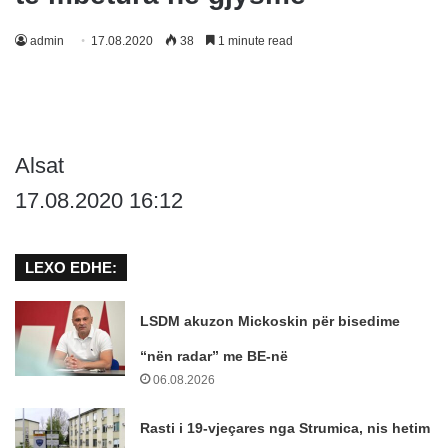
admin
17.08.2020
38
1 minute read
Alsat
17.08.2020 16:12
LEXO EDHE:
LSDM akuzon Mickoskin për bisedime
“nën radar” me BE-në
06.08.2026
Rasti i 19-vjeçares nga Strumica, nis hetim