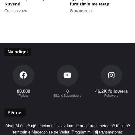
u
o
Kuvend
furnizimin me terapi
s
v
06.08.2026
06.08.2026
r
a
t
ë
p
ë
Na ndiqni
r
b
a
s
h
k
ë
80,000
0
46.2K followers
Follow
68.1 K Subscribers
Followers
t
a
u
Për ne:
s
h
Alsat-M është një stacion televiziv kombëtar që transmeton në të gjithë
t
territorin e Maqedonisë së Veriut. Programimi i tij transmetohet
a