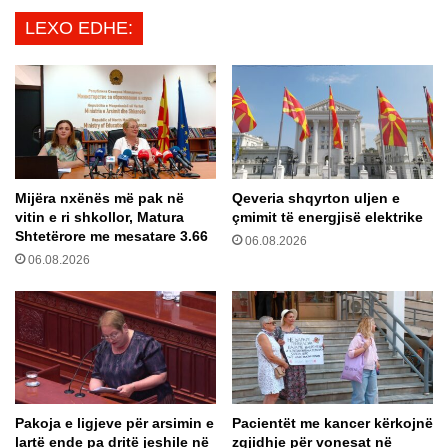
a
,
LEXO EDHE:
s
I
t
t
e
a
t
l
ë
i
r
a
e
d
j
h
Mijëra nxënës më pak në
Qeveria shqyrton uljen e
a
e
vitin e ri shkollor, Matura
çmimit të energjisë elektrike
m
F
Shtetërore me mesatare 3.66
e
06.08.2026
r
06.08.2026
k
a
o
n
r
c
o
a
n
m
a
e
v
m
i
a
Pakoja e ligjeve për arsimin e
Pacientët me kancer kërkojnë
r
n
lartë ende pa dritë jeshile në
zgjidhje për vonesat në