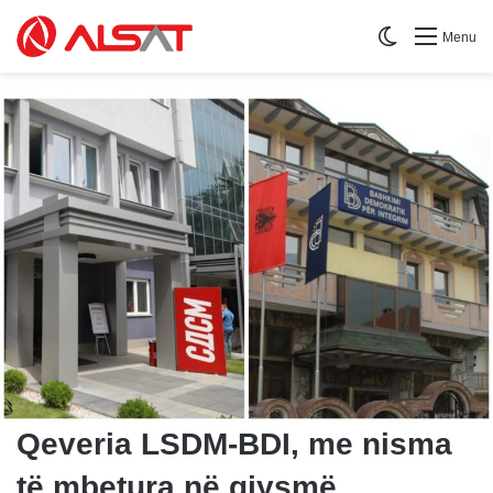
Switch skin
Menu
Qeveria LSDM-BDI, me nisma
të mbetura në gjysmë