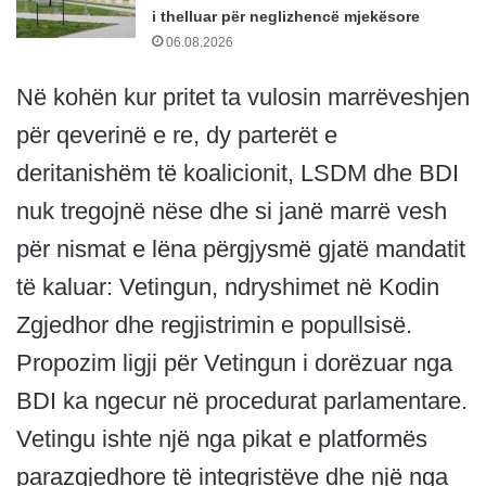
i thelluar për neglizhencë mjekësore
06.08.2026
Në kohën kur pritet ta vulosin marrëveshjen
për qeverinë e re, dy parterët e
deritanishëm të koalicionit, LSDM dhe BDI
nuk tregojnë nëse dhe si janë marrë vesh
për nismat e lëna përgjysmë gjatë mandatit
të kaluar: Vetingun, ndryshimet në Kodin
Zgjedhor dhe regjistrimin e popullsisë.
Propozim ligji për Vetingun i dorëzuar nga
BDI ka ngecur në procedurat parlamentare.
Vetingu ishte një nga pikat e platformës
parazgjedhore të integristëve dhe një nga