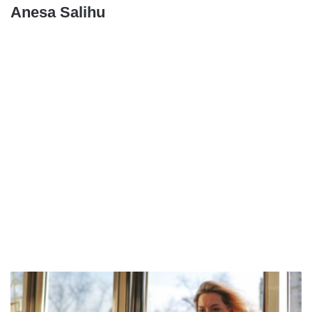
Anesa Salihu
R
u
s