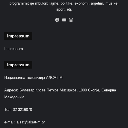
programimit që mbulon: lajme, politikë, ekonomi, argëtim, muzikë,
i
sport, etj.
m
i
Facebook
YouTube
Instagram
t
,
m
Impressum
e
r
Impressum
r
e
Impressum
t
n
j
Национална телевизија АЛСАТ М
ë
v
Адреса: Булевар Крсте Петков Мисирков, 1000 Скопје, Северна
e
Македонија
n
d
Тел: 02 3216070
i
m
e-mail:
alsat@alsat-m.tv
p