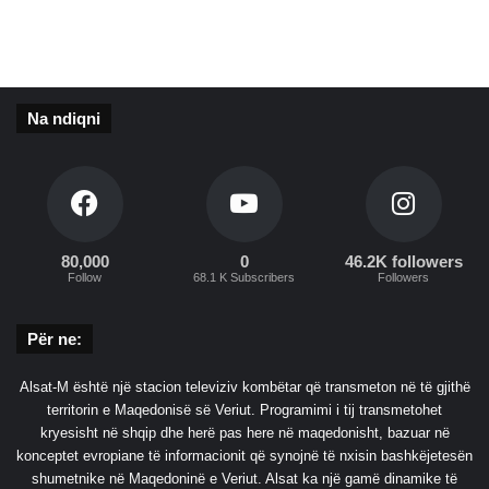
a
n
c
i
p
Na ndiqni
ë
r
h
e
q
j
e
80,000
0
46.2K followers
Follow
68.1 K Subscribers
Followers
n
e
p
Për ne:
a
r
Alsat-M është një stacion televiziv kombëtar që transmeton në të gjithë
a
territorin e Maqedonisë së Veriut. Programimi i tij transmetohet
b
kryesisht në shqip dhe herë pas here në maqedonisht, bazuar në
u
konceptet evropiane të informacionit që synojnë të nxisin bashkëjetesën
r
shumetnike në Maqedoninë e Veriut. Alsat ka një gamë dinamike të
g