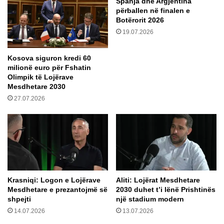
Spanja dhe Argjentina
d
r
përballen në finalen e
o
r
Botërorit 2026
d
e
19.07.2026
h
t
i
h
Kosova siguron kredi 60
2
milionë euro për Fshatin
8
Olimpik të Lojërave
0
Mesdhetare 2030
m
27.07.2026
i
j
ë
e
u
r
o
s
Krasniqi: Logon e Lojërave
​Aliti: Lojërat Mesdhetare
i
Mesdhetare e prezantojmë së
2030 duhet t’i lënë Prishtinës
g
shpejti
një stadium modern
a
14.07.2026
13.07.2026
r