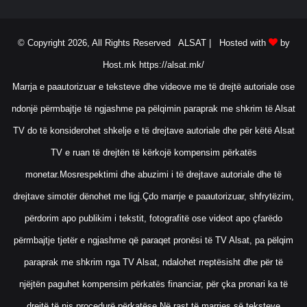
ë
r
Z
© Copyright 2026, All Rights Reserved ALSAT |
Hosted with
by
e
Host.mk
https://alsat.mk/
q
i
Marrja e paautorizuar e teksteve dhe videove me të drejtë autoriale ose
r
ndonjë përmbajtje të ngjashme pa pëlqimin paraprak me shkrim të Alsat
i
n
TV do të konsiderohet shkelje e të drejtave autoriale dhe për këtë Alsat
TV e ruan të drejtën të kërkojë kompensim përkatës
monetar.Mosrespektimi dhe abuzimi i të drejtave autoriale dhe të
drejtave simotër dënohet me ligj.Çdo marrje e paautorizuar, shfrytëzim,
përdorim apo publikim i tekstit, fotografitë ose videot apo çfarëdo
përmbajtje tjetër e ngjashme që paraqet pronësi të TV Alsat, pa pëlqim
paraprak me shkrim nga TV Alsat, ndalohet rreptësisht dhe për të
njëjtën paguhet kompensim përkatës financiar, për çka pronari ka të
drejtë të nis procedurë përkatëse.Në rast të marrjes së teksteve