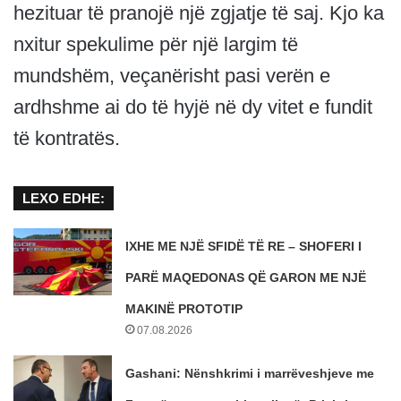
hezituar të pranojë një zgjatje të saj. Kjo ka
nxitur spekulime për një largim të
mundshëm, veçanërisht pasi verën e
ardhshme ai do të hyjë në dy vitet e fundit
të kontratës.
LEXO EDHE:
IXHE ME NJË SFIDË TË RE – SHOFERI I
PARË MAQEDONAS QË GARON ME NJË
MAKINË PROTOTIP
07.08.2026
Gashani: Nënshkrimi i marrëveshjeve me