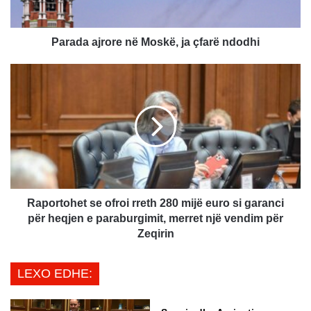
j
r
o
Parada ajrore në Moskë, ja çfarë ndodhi
r
e
R
n
a
ë
p
M
o
o
r
s
t
k
o
ë
h
,
e
j
t
Raportohet se ofroi rreth 280 mijë euro si garanci
a
s
për heqjen e paraburgimit, merret një vendim për
ç
e
Zeqirin
f
o
a
f
LEXO EDHE:
r
r
ë
o
n
i