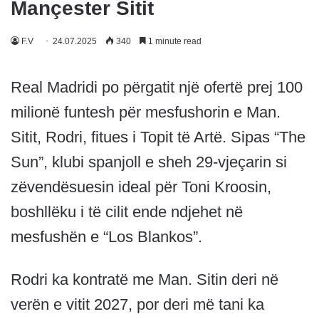
Mançester Sitit
F.V
24.07.2025
340
1 minute read
Real Madridi po përgatit një ofertë prej 100
milionë funtesh për mesfushorin e Man.
Sitit, Rodri, fitues i Topit të Artë. Sipas “The
Sun”, klubi spanjoll e sheh 29-vjeçarin si
zëvendësuesin ideal për Toni Kroosin,
boshllëku i të cilit ende ndjehet në
mesfushën e “Los Blankos”.
Rodri ka kontratë me Man. Sitin deri në
verën e vitit 2027, por deri më tani ka