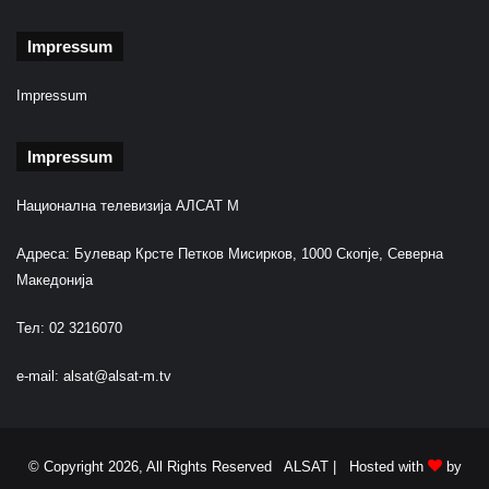
t
a
Impressum
r
e
Impressum
r
u
Impressum
s
e
Национална телевизија АЛСАТ М
Адреса: Булевар Крсте Петков Мисирков, 1000 Скопје, Северна
Македонија
Тел: 02 3216070
e-mail:
alsat@alsat-m.tv
© Copyright 2026, All Rights Reserved ALSAT |
Hosted with
by