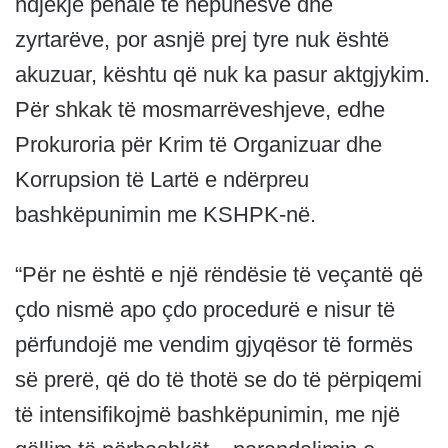
ndjekje penale të nëpunësve dhe
zyrtarëve, por asnjë prej tyre nuk është
akuzuar, kështu që nuk ka pasur aktgjykim.
Për shkak të mosmarrëveshjeve, edhe
Prokuroria për Krim të Organizuar dhe
Korrupsion të Lartë e ndërpreu
bashkëpunimin me KSHPK-në.
“Për ne është e një rëndësie të veçantë që
çdo nismë apo çdo procedurë e nisur të
përfundojë me vendim gjyqësor të formës
së prerë, që do të thotë se do të përpiqemi
të intensifikojmë bashkëpunimin, me një