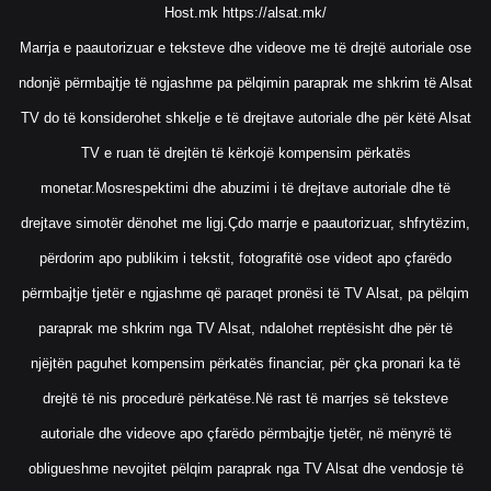
Host.mk
https://alsat.mk/
Marrja e paautorizuar e teksteve dhe videove me të drejtë autoriale ose
ndonjë përmbajtje të ngjashme pa pëlqimin paraprak me shkrim të Alsat
TV do të konsiderohet shkelje e të drejtave autoriale dhe për këtë Alsat
TV e ruan të drejtën të kërkojë kompensim përkatës
monetar.Mosrespektimi dhe abuzimi i të drejtave autoriale dhe të
drejtave simotër dënohet me ligj.Çdo marrje e paautorizuar, shfrytëzim,
përdorim apo publikim i tekstit, fotografitë ose videot apo çfarëdo
përmbajtje tjetër e ngjashme që paraqet pronësi të TV Alsat, pa pëlqim
paraprak me shkrim nga TV Alsat, ndalohet rreptësisht dhe për të
njëjtën paguhet kompensim përkatës financiar, për çka pronari ka të
drejtë të nis procedurë përkatëse.Në rast të marrjes së teksteve
autoriale dhe videove apo çfarëdo përmbajtje tjetër, në mënyrë të
obligueshme nevojitet pëlqim paraprak nga TV Alsat dhe vendosje të