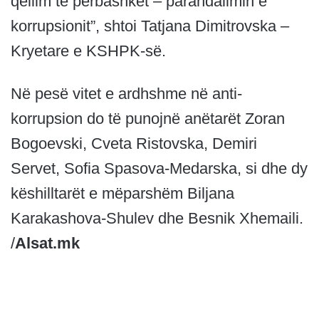
qëllim të përbashkët – parandalimin e
korrupsionit”, shtoi Tatjana Dimitrovska –
Kryetare e KSHPK-së.
Në pesë vitet e ardhshme në anti-
korrupsion do të punojnë anëtarët Zoran
Bogoevski, Cveta Ristovska, Demiri
Servet, Sofia Spasova-Medarska, si dhe dy
këshilltarët e mëparshëm Biljana
Karakashova-Shulev dhe Besnik Xhemaili.
/
Alsat.mk