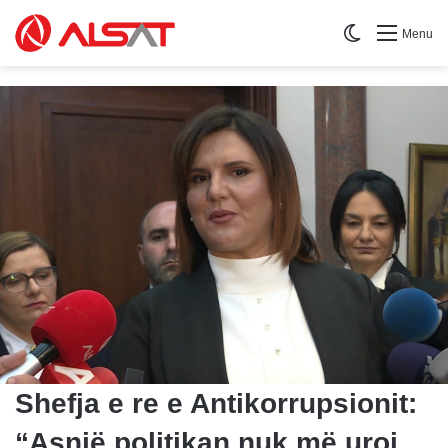
Switch skin
Menu
Shefja e re e Antikorrupsionit:
“Asnjë politikan nuk më uroi