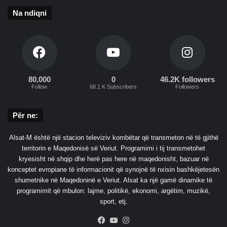
d
Na ndiqni
h
e
n
j
ë
s
i
80,000
0
46.2K followers
Follow
68.1 K Subscribers
Followers
n
ë
e
Për ne:
g
a
Alsat-M është një stacion televiziv kombëtar që transmeton në të gjithë
r
territorin e Maqedonisë së Veriut. Programimi i tij transmetohet
d
kryesisht në shqip dhe herë pas here në maqedonisht, bazuar në
ë
konceptet evropiane të informacionit që synojnë të nxisin bashkëjetesën
s
shumetnike në Maqedoninë e Veriut. Alsat ka një gamë dinamike të
k
programimit që mbulon: lajme, politikë, ekonomi, argëtim, muzikë,
o
sport, etj.
m
b
Facebook
YouTube
Instagram
ë