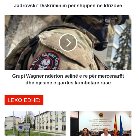
:
Jadrovski: Diskriminim për shqipen në Idrizovë
D
i
G
s
r
k
u
r
p
i
i
m
W
i
a
n
g
i
n
m
e
Grupi Wagner ndërton selinë e re për mercenarët
p
r
dhe njësinë e gardës kombëtare ruse
ë
n
r
d
LEXO EDHE:
s
ë
h
r
q
t
i
o
p
n
e
s