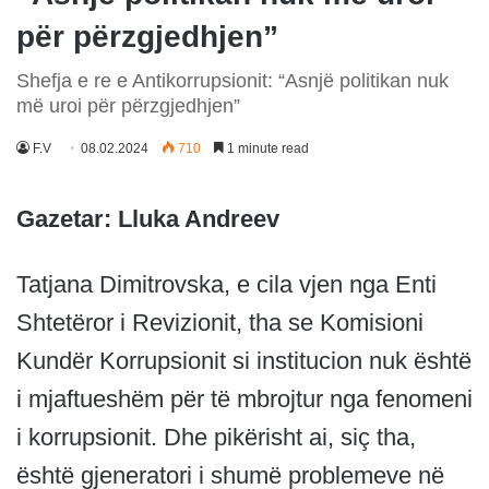
për përzgjedhjen”
Shefja e re e Antikorrupsionit: “Asnjë politikan nuk
më uroi për përzgjedhjen”
F.V
08.02.2024
710
1 minute read
Gazetar: Lluka Andreev
Tatjana Dimitrovska, e cila vjen nga Enti
Shtetëror i Revizionit, tha se Komisioni
Kundër Korrupsionit si institucion nuk është
i mjaftueshëm për të mbrojtur nga fenomeni
i korrupsionit. Dhe pikërisht ai, siç tha,
është gjeneratori i shumë problemeve në