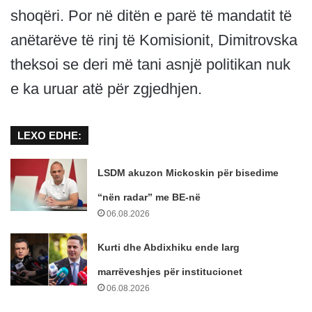
shoqëri. Por në ditën e parë të mandatit të
anëtarëve të rinj të Komisionit, Dimitrovska
theksoi se deri më tani asnjë politikan nuk
e ka uruar atë për zgjedhjen.
LEXO EDHE:
LSDM akuzon Mickoskin për bisedime
“nën radar” me BE-në
06.08.2026
Kurti dhe Abdixhiku ende larg
marrëveshjes për institucionet
06.08.2026