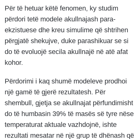
Për të hetuar këtë fenomen, ky studim
përdori tetë modele akullnajash para-
ekzistuese dhe kreu simulime që shtrihen
përgjatë shekujve, duke parashikuar se si
do të evoluojë secila akullnajë në atë afat
kohor.
Përdorimi i kaq shumë modeleve prodhoi
një gamë të gjerë rezultatesh. Për
shembull, gjetja se akullnajat përfundimisht
do të humbasin 39% të masës së tyre nëse
temperaturat aktuale vazhdojnë, ishte
rezultati mesatar në një grup të dhënash që