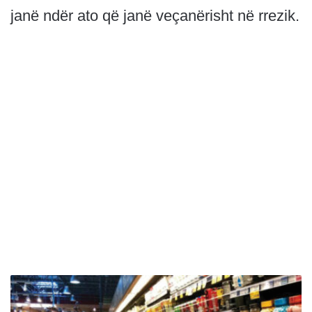
janë ndër ato që janë veçanërisht në rrezik.
O
K
B