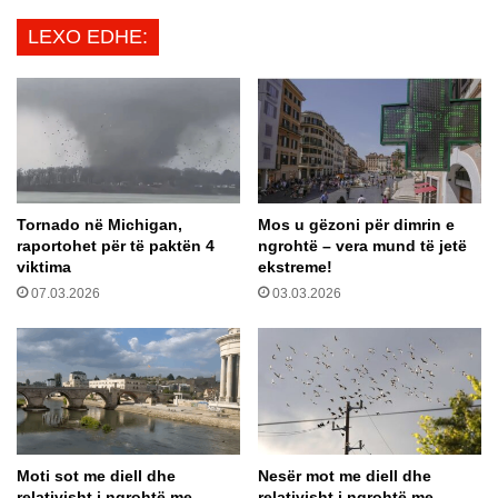
i
e
LEXO EDHE:
m
j
i
t
t
ë
s
s
h
i
ë
s
n
ë
o
f
Tornado në Michigan,
Mos u gëzoni për dimrin e
j
i
raportohet për të paktën 4
ngrohtë – vera mund të jetë
n
l
viktima
ekstreme!
ë
l
07.03.2026
03.03.2026
r
o
ë
n
n
p
i
ë
e
r
t
g
ë
a
l
t
Moti sot me diell dhe
Nesër mot me diell dhe
e
i
relativisht i ngrohtë me
relativisht i ngrohtë me