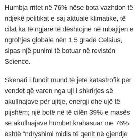
Humbja rritet në 76% nëse bota vazhdon të
ndjekë politikat e saj aktuale klimatike, të
cilat ka të ngjarë të dështojnë në mbajtjen e
ngrohjes globale nën 1.5 gradë Celsius,
sipas një punimi të botuar në revistën
Science.
Skenari i fundit mund të jetë katastrofik për
vendet që varen nga uji i shkrirjes së
akullnajave për ujitje, energji dhe ujë të
pijshëm; një botë në të cilën 39% e masës
së akullnajave humbet krahasuar me 76%
është “ndryshimi midis të qenit në gjendje