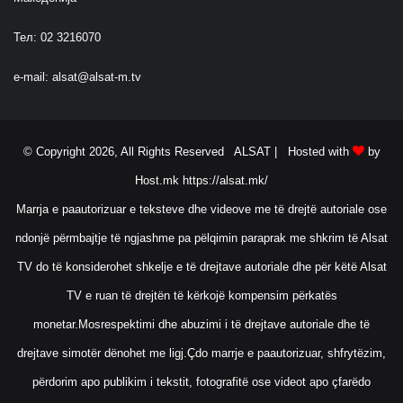
Тел: 02 3216070
e-mail:
alsat@alsat-m.tv
© Copyright 2026, All Rights Reserved ALSAT |
Hosted with
by
Host.mk
https://alsat.mk/
Marrja e paautorizuar e teksteve dhe videove me të drejtë autoriale ose
ndonjë përmbajtje të ngjashme pa pëlqimin paraprak me shkrim të Alsat
TV do të konsiderohet shkelje e të drejtave autoriale dhe për këtë Alsat
TV e ruan të drejtën të kërkojë kompensim përkatës
monetar.Mosrespektimi dhe abuzimi i të drejtave autoriale dhe të
drejtave simotër dënohet me ligj.Çdo marrje e paautorizuar, shfrytëzim,
përdorim apo publikim i tekstit, fotografitë ose videot apo çfarëdo