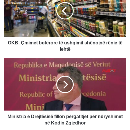
:
Ç
m
i
m
e
t
OKB: Çmimet botërore të ushqimit shënojnë rënie të
b
lehtë
o
t
M
ë
i
r
n
o
i
r
s
e
t
t
r
ë
i
u
a
s
e
Ministria e Drejtësisë fillon përgatitjet për ndryshimet
h
D
në Kodin Zgjedhor
q
r