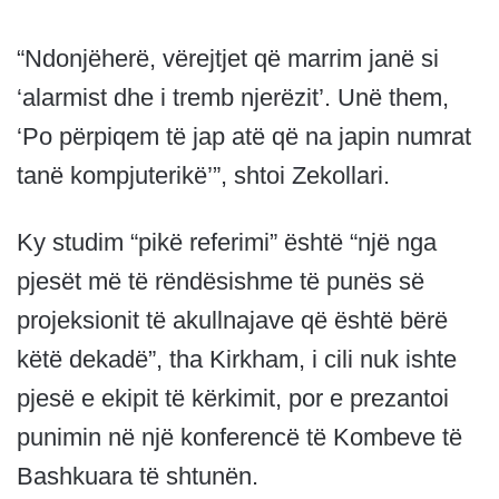
“Ndonjëherë, vërejtjet që marrim janë si
‘alarmist dhe i tremb njerëzit’. Unë them,
‘Po përpiqem të jap atë që na japin numrat
tanë kompjuterikë’”, shtoi Zekollari.
Ky studim “pikë referimi” është “një nga
pjesët më të rëndësishme të punës së
projeksionit të akullnajave që është bërë
këtë dekadë”, tha Kirkham, i cili nuk ishte
pjesë e ekipit të kërkimit, por e prezantoi
punimin në një konferencë të Kombeve të
Bashkuara të shtunën.