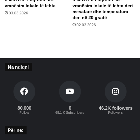
h
t
vranësira lokale të lehta
vranësira lokale të lehta deri
t
j
mesatare dhe temperatura
03.03.2026
ë
e
deri në 20 gradë
t
02.03.2026
p
ë
r
n
d
r
Na ndiqni
y
s
h
i
m
e
80,000
0
46.2K followers
t
Follow
68.1 K Subscribers
Followers
n
ë
K
Për ne:
o