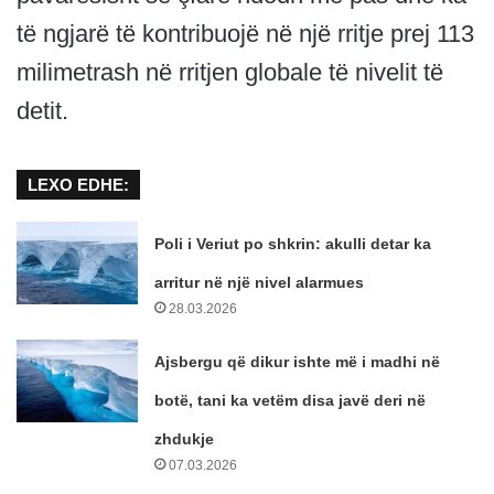
të ngjarë të kontribuojë në një rritje prej 113
milimetrash në rritjen globale të nivelit të
detit.
LEXO EDHE:
Poli i Veriut po shkrin: akulli detar ka
arritur në një nivel alarmues
28.03.2026
Ajsbergu që dikur ishte më i madhi në
botë, tani ka vetëm disa javë deri në
zhdukje
07.03.2026