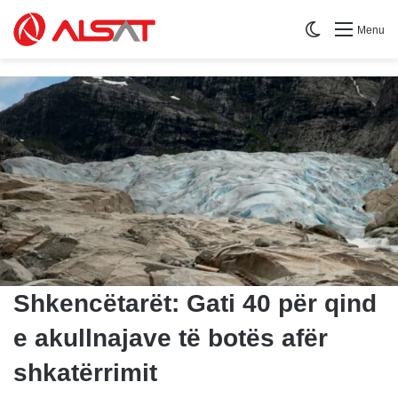
Switch skin
Menu
Shkencëtarët: Gati 40 për qind
e akullnajave të botës afër
shkatërrimit