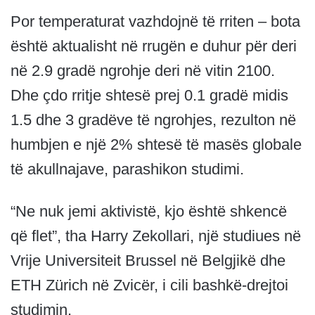
Por temperaturat vazhdojnë të rriten – bota
është aktualisht në rrugën e duhur për deri
në 2.9 gradë ngrohje deri në vitin 2100.
Dhe çdo rritje shtesë prej 0.1 gradë midis
1.5 dhe 3 gradëve të ngrohjes, rezulton në
humbjen e një 2% shtesë të masës globale
të akullnajave, parashikon studimi.
“Ne nuk jemi aktivistë, kjo është shkencë
që flet”, tha Harry Zekollari, një studiues në
Vrije Universiteit Brussel në Belgjikë dhe
ETH Zürich në Zvicër, i cili bashkë-drejtoi
studimin.