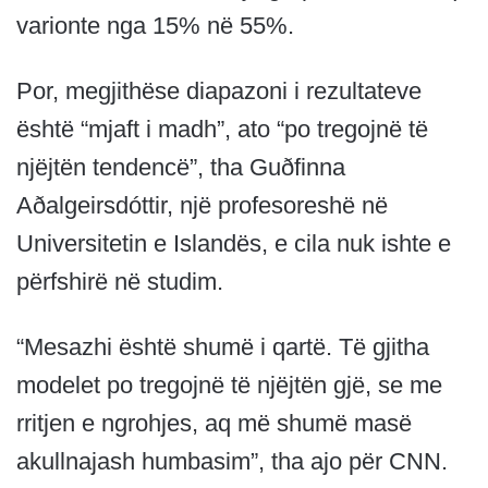
varionte nga 15% në 55%.
Por, megjithëse diapazoni i rezultateve
është “mjaft i madh”, ato “po tregojnë të
njëjtën tendencë”, tha Guðfinna
Aðalgeirsdóttir, një profesoreshë në
Universitetin e Islandës, e cila nuk ishte e
përfshirë në studim.
“Mesazhi është shumë i qartë. Të gjitha
modelet po tregojnë të njëjtën gjë, se me
rritjen e ngrohjes, aq më shumë masë
akullnajash humbasim”, tha ajo për CNN.