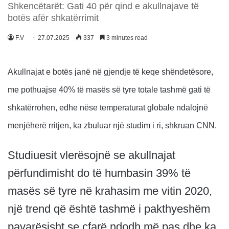
Shkencëtarët: Gati 40 për qind e akullnajave të
botës afër shkatërrimit
F.V
27.07.2025
337
3 minutes read
Akullnajat e botës janë në gjendje të keqe shëndetësore,
me pothuajse 40% të masës së tyre totale tashmë gati të
shkatërrohen, edhe nëse temperaturat globale ndalojnë
menjëherë rritjen, ka zbuluar një studim i ri, shkruan CNN.
Studiuesit vlerësojnë se akullnajat
përfundimisht do të humbasin 39% të
masës së tyre në krahasim me vitin 2020,
një trend që është tashmë i pakthyeshëm
pavarësisht se çfarë ndodh më pas dhe ka