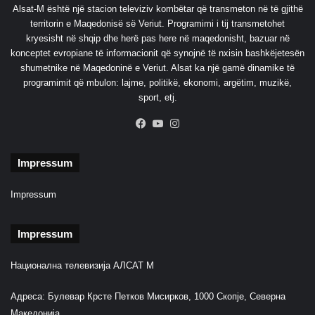
d
Alsat-M është një stacion televiziv kombëtar që transmeton në të gjithë
i
territorin e Maqedonisë së Veriut. Programimi i tij transmetohet
n
kryesisht në shqip dhe herë pas here në maqedonisht, bazuar në
Z
konceptet evropiane të informacionit që synojnë të nxisin bashkëjetesën
g
shumetnike në Maqedoninë e Veriut. Alsat ka një gamë dinamike të
j
programimit që mbulon: lajme, politikë, ekonomi, argëtim, muzikë,
e
sport, etj.
d
h
Facebook
YouTube
Instagram
o
r
Impressum
Impressum
Impressum
Национална телевизија АЛСАТ М
Адреса: Булевар Крсте Петков Мисирков, 1000 Скопје, Северна
Македонија