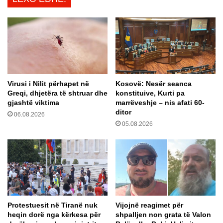
s
ë
t
s
e
h
s
t
h
ë
m
e
e
d
C
Virusi i Nilit përhapet në
Kosovë: Nesër seanca
h
o
Greqi, dhjetëra të shtruar dhe
konstituive, Kurti pa
e
v
gjashtë viktima
marrëveshje – nis afati 60-
e
i
ditor
06.08.2026
T
d
05.08.2026
h
-
a
1
ç
9
i
,
t
p
d
o
h
r
e
j
Protestuesit në Tiranë nuk
Vijojnë reagimet për
K
e
heqin dorë nga kërkesa për
shpalljen non grata të Valon
u
m