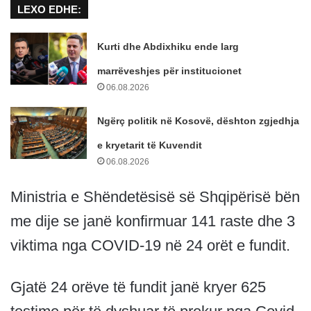
LEXO EDHE:
Kurti dhe Abdixhiku ende larg
marrëveshjes për institucionet
06.08.2026
Ngërç politik në Kosovë, dështon zgjedhja
e kryetarit të Kuvendit
06.08.2026
Ministria e Shëndetësisë së Shqipërisë bën
me dije se janë konfirmuar 141 raste dhe 3
viktima nga COVID-19 në 24 orët e fundit.
Gjatë 24 orëve të fundit janë kryer 625