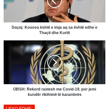
q
:
K
o
s
o
Daçiq: Kosova është e imja aq sa është edhe e
v
Thaçit dhe Kurtit
a
ë
O
s
B
h
S
t
H
ë
:
e
R
i
e
m
k
j
o
a
r
OBSH: Rekord rastesh me Covid-19, por jemi
a
d
kundër rikthimit të karantinës
q
r
s
a
LEXO EDHE:
a