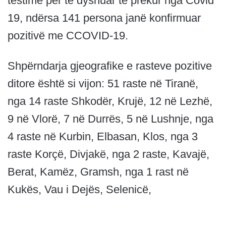
testime për të dyshuar të prekur nga Covid
19, ndërsa 141 persona janë konfirmuar
pozitivë me CCOVID-19.
Shpërndarja gjeografike e rasteve pozitive
ditore është si vijon: 51 raste në Tiranë,
nga 14 raste Shkodër, Krujë, 12 në Lezhë,
9 në Vlorë, 7 në Durrës, 5 në Lushnje, nga
4 raste në Kurbin, Elbasan, Klos, nga 3
raste Korçë, Divjakë, nga 2 raste, Kavajë,
Berat, Kamëz, Gramsh, nga 1 rast në
Kukës, Vau i Dejës, Selenicë,