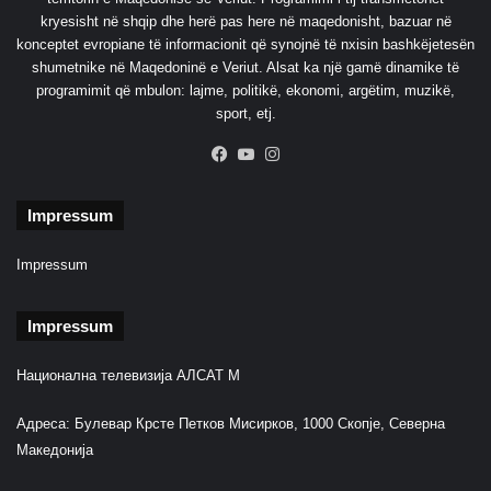
a
kryesisht në shqip dhe herë pas here në maqedonisht, bazuar në
n
konceptet evropiane të informacionit që synojnë të nxisin bashkëjetesën
t
shumetnike në Maqedoninë e Veriut. Alsat ka një gamë dinamike të
i
programimit që mbulon: lajme, politikë, ekonomi, argëtim, muzikë,
n
sport, etj.
ë
s
Facebook
YouTube
Instagram
Impressum
Impressum
Impressum
Национална телевизија АЛСАТ М
Адреса: Булевар Крсте Петков Мисирков, 1000 Скопје, Северна
Македонија