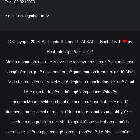
Тел: 02 3216070
e-mail:
alsat@alsat-m.tv
© Copyright 2026, All Rights Reserved ALSAT |
Hosted with
by
Host.mk
https://alsat.mk/
Marrja e paautorizuar e teksteve dhe videove me të drejtë autoriale ose
ndonjë përmbajtje të ngjashme pa pëlqimin paraprak me shkrim të Alsat
TV do të konsiderohet shkelje e të drejtave autoriale dhe për këtë Alsat
TV e ruan të drejtën të kërkojë kompensim përkatës
monetar.Mosrespektimi dhe abuzimi i të drejtave autoriale dhe të
drejtave simotër dënohet me ligj.Çdo marrje e paautorizuar, shfrytëzim,
përdorim apo publikim i tekstit, fotografitë ose videot apo çfarëdo
përmbajtje tjetër e ngjashme që paraqet pronësi të TV Alsat, pa pëlqim