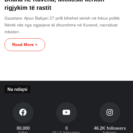
rigjykim të rastit
Gazetare: Ajnur Bafqari 27 prilli kthehet sërish në fokus politik.
Nëntë vite nga ngjarjeve të dhunshme në Kuvend, narrativat
mbeten…
Read More »
Na ndiqni
80,000
0
46.2K followers
Follow
68.1 K Subscribers
Followers