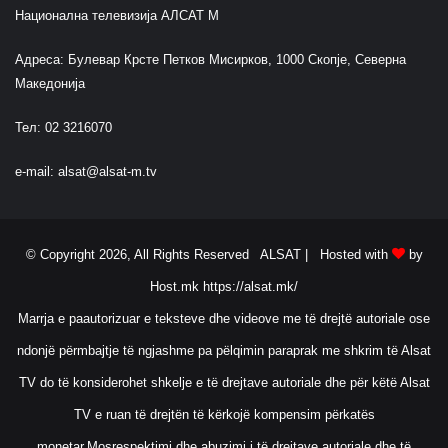
Национална телевизија АЛСАТ М
Адреса: Булевар Крсте Петков Мисирков, 1000 Скопје, Северна
Македонија
Тел: 02 3216070
e-mail:
alsat@alsat-m.tv
© Copyright 2026, All Rights Reserved ALSAT |
Hosted with
by
Host.mk
https://alsat.mk/
Marrja e paautorizuar e teksteve dhe videove me të drejtë autoriale ose
ndonjë përmbajtje të ngjashme pa pëlqimin paraprak me shkrim të Alsat
TV do të konsiderohet shkelje e të drejtave autoriale dhe për këtë Alsat
TV e ruan të drejtën të kërkojë kompensim përkatës
monetar.Mosrespektimi dhe abuzimi i të drejtave autoriale dhe të