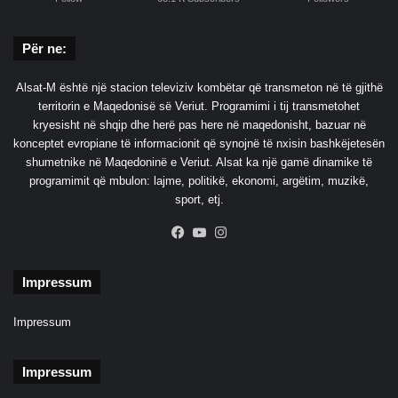
Për ne:
Alsat-M është një stacion televiziv kombëtar që transmeton në të gjithë
territorin e Maqedonisë së Veriut. Programimi i tij transmetohet
kryesisht në shqip dhe herë pas here në maqedonisht, bazuar në
konceptet evropiane të informacionit që synojnë të nxisin bashkëjetesën
shumetnike në Maqedoninë e Veriut. Alsat ka një gamë dinamike të
programimit që mbulon: lajme, politikë, ekonomi, argëtim, muzikë,
sport, etj.
Facebook
YouTube
Instagram
Impressum
Impressum
Impressum