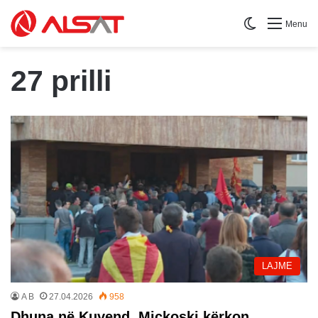
Switch skin
Menu
27 prilli
LAJME
A B
27.04.2026
958
Dhuna në Kuvend, Mickoski kërkon