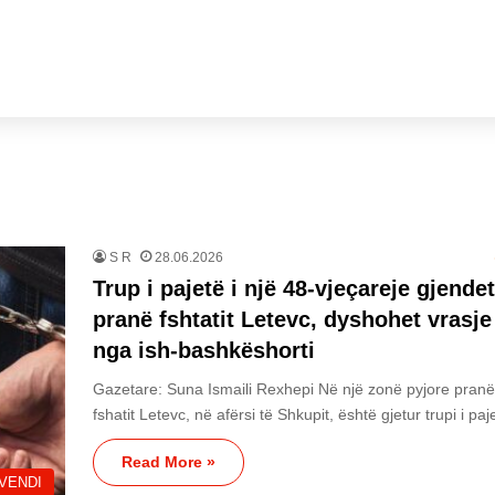
S R
28.06.2026
Trup i pajetë i një 48-vjeçareje gjendet
pranë fshtatit Letevc, dyshohet vrasje
nga ish-bashkëshorti
Gazetare: Suna Ismaili Rexhepi Në një zonë pyjore pranë
fshatit Letevc, në afërsi të Shkupit, është gjetur trupi i pa
Read More »
VENDI