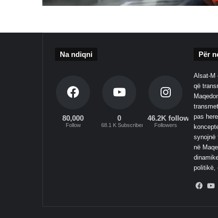
Na ndiqni
Për n
Alsat-M 
që transm
Maqedoni
transmet
pas here
80,000
0
46.2K followers
Follow
68.1 K Subscribers
Followers
koncepte
synojnë 
në Maqed
dinamike
politikë,
Fac