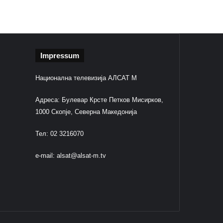
Impressum
Национална телевизија АЛСАТ М
Адреса: Булевар Крсте Петков Мисирков,
1000 Скопје, Северна Македонија
Тел: 02 3216070
e-mail:
alsat@alsat-m.tv