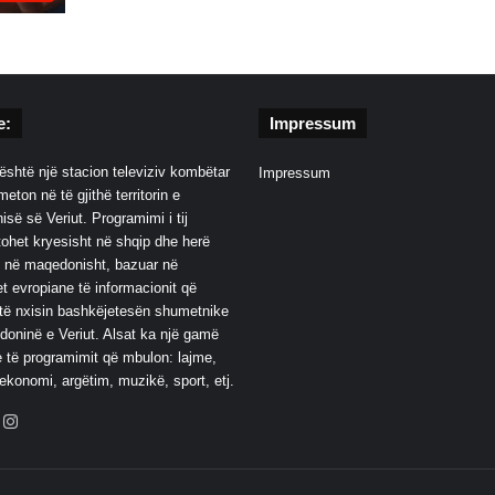
e:
Impressum
është një stacion televiziv kombëtar
Impressum
eton në të gjithë territorin e
së së Veriut. Programimi i tij
ohet kryesisht në shqip dhe herë
 në maqedonisht, bazuar në
t evropiane të informacionit që
të nxisin bashkëjetesën shumetnike
oninë e Veriut. Alsat ka një gamë
 të programimit që mbulon: lajme,
 ekonomi, argëtim, muzikë, sport, etj.
ebook
YouTube
Instagram