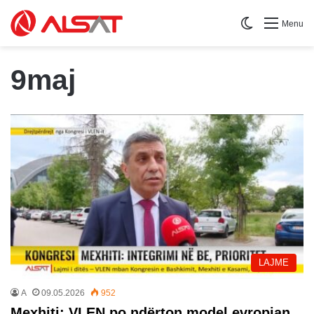
Switch skin
Menu
9maj
LAJME
A
09.05.2026
952
Mexhiti: VLEN po ndërton model evropian,