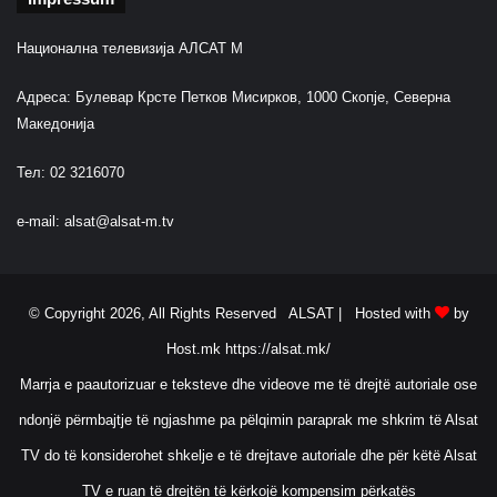
Национална телевизија АЛСАТ М
Адреса: Булевар Крсте Петков Мисирков, 1000 Скопје, Северна
Македонија
Тел: 02 3216070
e-mail:
alsat@alsat-m.tv
© Copyright 2026, All Rights Reserved ALSAT |
Hosted with
by
Host.mk
https://alsat.mk/
Marrja e paautorizuar e teksteve dhe videove me të drejtë autoriale ose
ndonjë përmbajtje të ngjashme pa pëlqimin paraprak me shkrim të Alsat
TV do të konsiderohet shkelje e të drejtave autoriale dhe për këtë Alsat
TV e ruan të drejtën të kërkojë kompensim përkatës