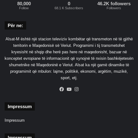
80,000
0
46.2K followers
Follow
68.1 K Subscribers
Followers
Për ne:
Alsat-M është një stacion televiziv kombëtar që transmeton në të gjithë
territorin e Maqedonisë së Veriut. Programimi i tij transmetohet
kryesisht në shqip dhe herë pas here në maqedonisht, bazuar në
konceptet evropiane të informacionit që synojnë të nxisin bashkëjetesën
shumetnike në Maqedoninë e Veriut. Alsat ka një gamë dinamike të
programimit që mbulon: lajme, politikë, ekonomi, argëtim, muzikë,
sport, etj.
Facebook
YouTube
Instagram
Impressum
Impressum
Impressum