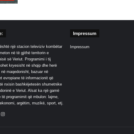
e:
Impressum
është një stacion televiziv kombëtar
Impressum
eton në të gjithë territorin e
së së Veriut. Programimi i tij
ohet kryesisht në shqip dhe herë
 në maqedonisht, bazuar në
t evropiane të informacionit që
të nxisin bashkëjetesën shumetnike
oninë e Veriut. Alsat ka një gamë
 të programimit që mbulon: lajme,
 ekonomi, argëtim, muzikë, sport, etj.
ebook
YouTube
Instagram