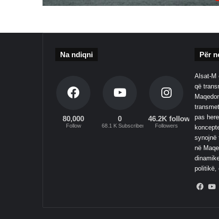
Na ndiqni
Për n
Alsat-M 
që transm
Maqedoni
transmet
pas here
80,000
0
46.2K followers
Follow
68.1 K Subscribers
Followers
koncepte
synojnë 
në Maqed
dinamike
politikë,
Fac