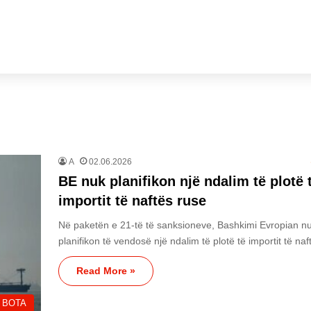
A
02.06.2026
BE nuk planifikon një ndalim të plotë 
importit të naftës ruse
Në paketën e 21-të të sanksioneve, Bashkimi Evropian n
planifikon të vendosë një ndalim të plotë të importit të na
Read More »
BOTA