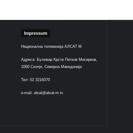
Impressum
Национална телевизија АЛСАТ М
Адреса: Булевар Крсте Петков Мисирков,
1000 Скопје, Северна Македонија
Тел: 02 3216070
e-mail:
alsat@alsat-m.tv