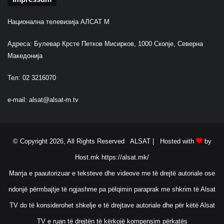
Национална телевизија АЛСАТ М
Адреса: Булевар Крсте Петков Мисирков, 1000 Скопје, Северна
Македонија
Тел: 02 3216070
e-mail:
alsat@alsat-m.tv
© Copyright 2026, All Rights Reserved ALSAT |
Hosted with
by
Host.mk
https://alsat.mk/
Marrja e paautorizuar e teksteve dhe videove me të drejtë autoriale ose
ndonjë përmbajtje të ngjashme pa pëlqimin paraprak me shkrim të Alsat
TV do të konsiderohet shkelje e të drejtave autoriale dhe për këtë Alsat
TV e ruan të drejtën të kërkojë kompensim përkatës