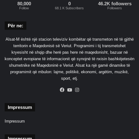
80,000
0
46.2K followers
Follow
68.1 K Subscribers
Followers
Për ne:
Alsat-M është një stacion televiziv kombëtar që transmeton në të gjithë
territorin e Maqedonisë së Veriut. Programimi i tij transmetohet
kryesisht në shqip dhe herë pas here në maqedonisht, bazuar në
konceptet evropiane të informacionit që synojnë të nxisin bashkëjetesën
shumetnike në Maqedoninë e Veriut. Alsat ka një gamë dinamike të
programimit që mbulon: lajme, politikë, ekonomi, argëtim, muzikë,
sport, etj.
Facebook
YouTube
Instagram
Impressum
Impressum
Impressum