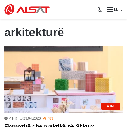
Switch skin
Menu
arkitekturë
LAJME
M RR
23.04.2026
783
Ekspozitë dhe praktikë në Shkup: