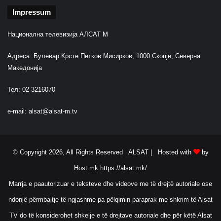
Impressum
Национална телевизија АЛСАТ М
Адреса: Булевар Крсте Петков Мисирков, 1000 Скопје, Северна
Македонија
Тел: 02 3216070
e-mail:
alsat@alsat-m.tv
© Copyright 2026, All Rights Reserved ALSAT |
Hosted with
by
Host.mk
https://alsat.mk/
Marrja e paautorizuar e teksteve dhe videove me të drejtë autoriale ose
ndonjë përmbajtje të ngjashme pa pëlqimin paraprak me shkrim të Alsat
TV do të konsiderohet shkelje e të drejtave autoriale dhe për këtë Alsat