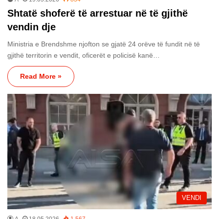
Shtatë shoferë të arrestuar në të gjithë
vendin dje
Ministria e Brendshme njofton se gjatë 24 orëve të fundit në të
gjithë territorin e vendit, oficerët e policisë kanë…
Read More »
VENDI
A
18.05.2026
1,567