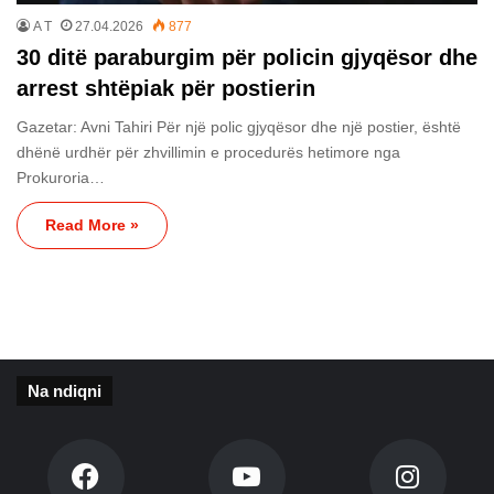
A T
27.04.2026
877
30 ditë paraburgim për policin gjyqësor dhe
arrest shtëpiak për postierin
Gazetar: Avni Tahiri Për një polic gjyqësor dhe një postier, është
dhënë urdhër për zhvillimin e procedurës hetimore nga
Prokuroria…
Read More »
Na ndiqni