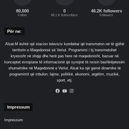
80,000
0
46.2K followers
Follow
68.1 K Subscribers
Followers
Për ne:
Alsat-M është një stacion televiziv kombëtar që transmeton në të gjithë
territorin e Maqedonisë së Veriut. Programimi i tij transmetohet
kryesisht në shqip dhe herë pas here në maqedonisht, bazuar në
konceptet evropiane të informacionit që synojnë të nxisin bashkëjetesën
shumetnike në Maqedoninë e Veriut. Alsat ka një gamë dinamike të
programimit që mbulon: lajme, politikë, ekonomi, argëtim, muzikë,
sport, etj.
Facebook
YouTube
Instagram
Impressum
Impressum