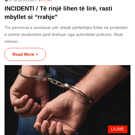
INCIDENTI / Të rinjë lihen të lirë, rasti
mbyllet si “rrahje”
Tre personat e arrestuar për shkak përleshjes fizike në protestën
e sotme studentore janë lëshuar nga autoritetet policore. Alsat
mëson…
Read More »
LAJME