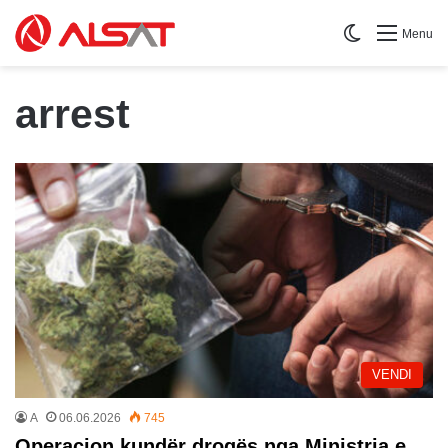
Switch skin
Menu
arrest
VENDI
A
06.06.2026
745
Operacion kundër drogës nga Ministria e