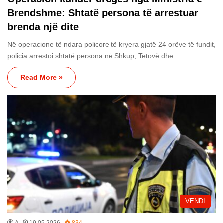
Brendshme: Shtatë persona të arrestuar
brenda një dite
Në operacione të ndara policore të kryera gjatë 24 orëve të fundit,
policia arrestoi shtatë persona në Shkup, Tetovë dhe…
Read More »
VENDI
A
19.05.2026
834