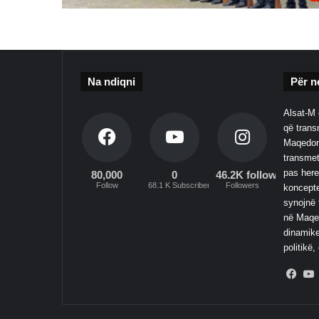
Na ndiqni
Për n
Alsat-M 
që transm
Maqedoni
transmet
pas here
80,000
0
46.2K followers
Follow
68.1 K Subscribers
Followers
koncepte
synojnë 
në Maqed
dinamike
politikë,
Fac