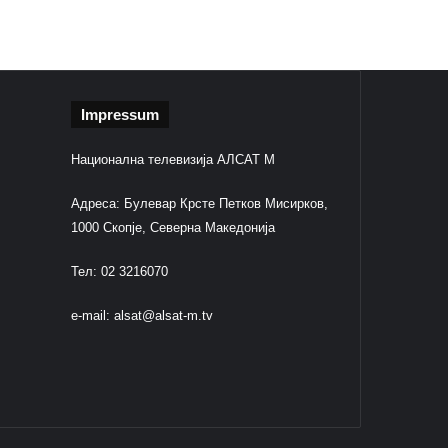
Impressum
Национална телевизија АЛСАТ М
Адреса: Булевар Крсте Петков Мисирков,
1000 Скопје, Северна Македонија
Тел: 02 3216070
e-mail:
alsat@alsat-m.tv