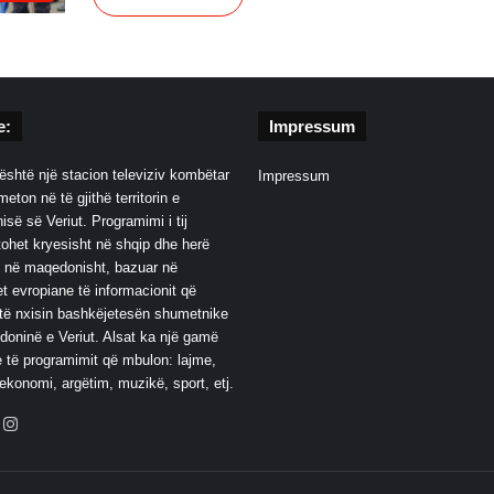
e:
Impressum
është një stacion televiziv kombëtar
Impressum
eton në të gjithë territorin e
së së Veriut. Programimi i tij
ohet kryesisht në shqip dhe herë
 në maqedonisht, bazuar në
t evropiane të informacionit që
të nxisin bashkëjetesën shumetnike
oninë e Veriut. Alsat ka një gamë
 të programimit që mbulon: lajme,
 ekonomi, argëtim, muzikë, sport, etj.
ebook
YouTube
Instagram