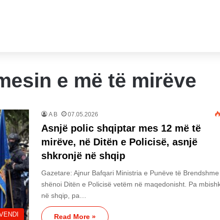
mesin e më të mirëve
A B
07.05.2026
Asnjë polic shqiptar mes 12 më të
mirëve, në Ditën e Policisë, asnjë
shkronjë në shqip
Gazetare: Ajnur Bafqari Ministria e Punëve të Brendshme
shënoi Ditën e Policisë vetëm në maqedonisht. Pa mbish
në shqip, pa…
VENDI
Read More »