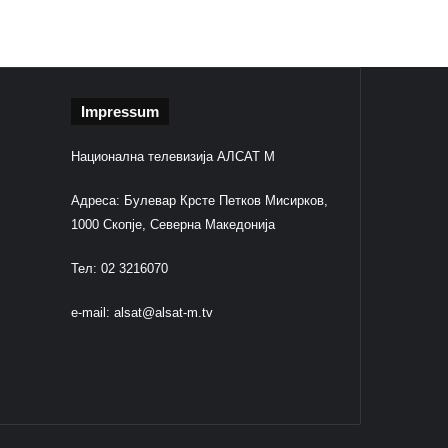
Impressum
Национална телевизија АЛСАТ М
Адреса: Булевар Крсте Петков Мисирков,
1000 Скопје, Северна Македонија
Тел: 02 3216070
e-mail:
alsat@alsat-m.tv