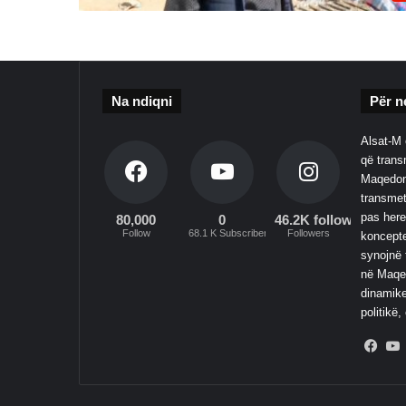
Na ndiqni
Për n
Alsat-M 
që transm
Maqedoni
transmet
pas here
80,000
0
46.2K followers
Follow
68.1 K Subscribers
Followers
koncepte
synojnë 
në Maqed
dinamike
politikë,
Fac