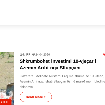
M RR
24.04.2026
Shkrumbohet investimi 10-vjeçar i
Azemin Arifit nga Sllupçani
Gazetare: Melihate Rustemi Prej më shumë se 10 vitesh,
Azemin Arifi nga fshati Sllupçan është marrë me mbledhj
shisheve…
Read More »
LAJME