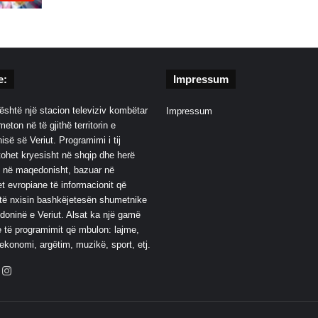
e:
Impressum
është një stacion televiziv kombëtar
Impressum
eton në të gjithë territorin e
së së Veriut. Programimi i tij
ohet kryesisht në shqip dhe herë
 në maqedonisht, bazuar në
t evropiane të informacionit që
të nxisin bashkëjetesën shumetnike
oninë e Veriut. Alsat ka një gamë
 të programimit që mbulon: lajme,
 ekonomi, argëtim, muzikë, sport, etj.
ebook
YouTube
Instagram