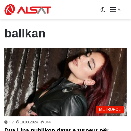
Switch skin
Menu
ballkan
METROPOL
F.V
18.03.2024
344
Dua Lipa publikon datat e turneut për