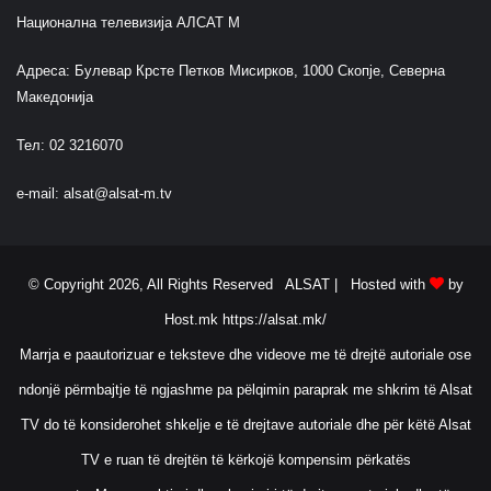
Национална телевизија АЛСАТ М
Адреса: Булевар Крсте Петков Мисирков, 1000 Скопје, Северна
Македонија
Тел: 02 3216070
e-mail:
alsat@alsat-m.tv
© Copyright 2026, All Rights Reserved ALSAT |
Hosted with
by
Host.mk
https://alsat.mk/
Marrja e paautorizuar e teksteve dhe videove me të drejtë autoriale ose
ndonjë përmbajtje të ngjashme pa pëlqimin paraprak me shkrim të Alsat
TV do të konsiderohet shkelje e të drejtave autoriale dhe për këtë Alsat
TV e ruan të drejtën të kërkojë kompensim përkatës