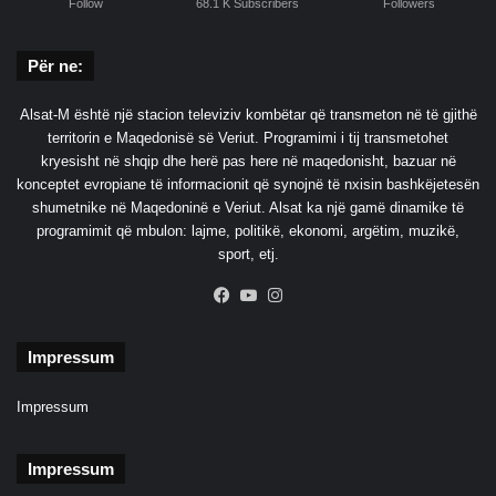
Follow
68.1 K Subscribers
Followers
Për ne:
Alsat-M është një stacion televiziv kombëtar që transmeton në të gjithë
territorin e Maqedonisë së Veriut. Programimi i tij transmetohet
kryesisht në shqip dhe herë pas here në maqedonisht, bazuar në
konceptet evropiane të informacionit që synojnë të nxisin bashkëjetesën
shumetnike në Maqedoninë e Veriut. Alsat ka një gamë dinamike të
programimit që mbulon: lajme, politikë, ekonomi, argëtim, muzikë,
sport, etj.
Facebook
YouTube
Instagram
Impressum
Impressum
Impressum