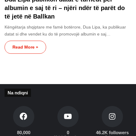
albumin e saj të ri – njëri ndër të parët do
të jetë në Ballkan
Këngëtarja shqiptare me famë botërore, Dua Lipa, ka publikuar
datat si dhe vendet ku do të promovojë albumin e saj…
Read More »
Na ndiqni
80,000
0
46.2K followers