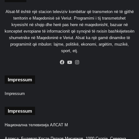
Alsat-M është një stacion televiziv kombëtar që transmeton në të gjithë
territorin e Maqedonisë së Veriut. Programimi i tij transmetohet
kryesisht në shqip dhe herë pas here në maqedonisht, bazuar në
konceptet evropiane të informacionit që synojnë të nxisin bashkëjetesën
shumetnike në Maqedoninë e Veriut. Alsat ka një gamë dinamike të
programimit që mbulon: lajme, politikë, ekonomi, argëtim, muzikë,
sport, etj.
Facebook
YouTube
Instagram
Impressum
Impressum
Impressum
Национална телевизија АЛСАТ М
Адреса: Булевар Крсте Петков Мисирков, 1000 Скопје, Северна