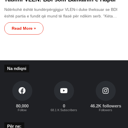
Ndërkohë është kundërpërgjigjur VLEN-i duke theksuar se BDI
është partia e fundit që mund të flasë për ndikim serb. “Këta…
Read More »
Na ndiqni
80,000
0
46.2K followers
Follow
68.1 K Subscribers
Followers
Për ne: