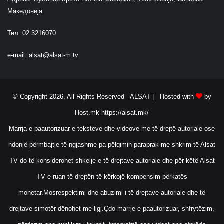
Македонија
Тел: 02 3216070
e-mail:
alsat@alsat-m.tv
© Copyright 2026, All Rights Reserved ALSAT |
Hosted with
by
Host.mk
https://alsat.mk/
Marrja e paautorizuar e teksteve dhe videove me të drejtë autoriale ose
ndonjë përmbajtje të ngjashme pa pëlqimin paraprak me shkrim të Alsat
TV do të konsiderohet shkelje e të drejtave autoriale dhe për këtë Alsat
TV e ruan të drejtën të kërkojë kompensim përkatës
monetar.Mosrespektimi dhe abuzimi i të drejtave autoriale dhe të
drejtave simotër dënohet me ligj.Çdo marrje e paautorizuar, shfrytëzim,