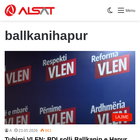
Switch skin
Menu
ballkanihapur
LAJME
A
23.05.2026
861
Tubimi VLEN: BDI solli Ballkanin e Hapur