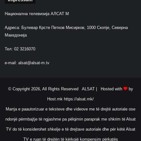
Национална телевизија АЛСАТ М
Адреса: Булевар Крсте Петков Мисирков, 1000 Скопје, Северна
Македонија
Тел: 02 3216070
e-mail:
alsat@alsat-m.tv
© Copyright 2026, All Rights Reserved ALSAT |
Hosted with
by
Host.mk
https://alsat.mk/
Marrja e paautorizuar e teksteve dhe videove me të drejtë autoriale ose
ndonjë përmbajtje të ngjashme pa pëlqimin paraprak me shkrim të Alsat
TV do të konsiderohet shkelje e të drejtave autoriale dhe për këtë Alsat
TV e ruan të drejtën të kërkojë kompensim përkatës