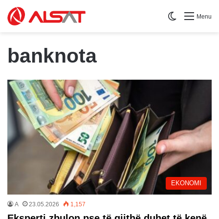
Switch skin
Menu
banknota
EKONOMI
A
23.05.2026
1,157
Eksperti zbulon pse të gjithë duhet të kenë