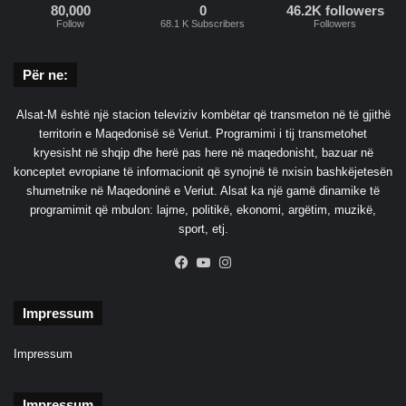
80,000
0
46.2K followers
Follow
68.1 K Subscribers
Followers
Për ne:
Alsat-M është një stacion televiziv kombëtar që transmeton në të gjithë
territorin e Maqedonisë së Veriut. Programimi i tij transmetohet
kryesisht në shqip dhe herë pas here në maqedonisht, bazuar në
konceptet evropiane të informacionit që synojnë të nxisin bashkëjetesën
shumetnike në Maqedoninë e Veriut. Alsat ka një gamë dinamike të
programimit që mbulon: lajme, politikë, ekonomi, argëtim, muzikë,
sport, etj.
Facebook
YouTube
Instagram
Impressum
Impressum
Impressum