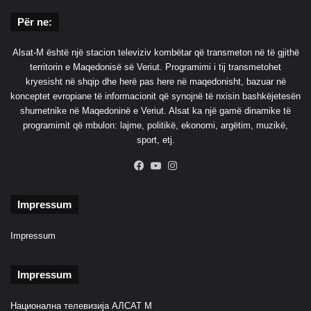
Për ne:
Alsat-M është një stacion televiziv kombëtar që transmeton në të gjithë
territorin e Maqedonisë së Veriut. Programimi i tij transmetohet
kryesisht në shqip dhe herë pas here në maqedonisht, bazuar në
konceptet evropiane të informacionit që synojnë të nxisin bashkëjetesën
shumetnike në Maqedoninë e Veriut. Alsat ka një gamë dinamike të
programimit që mbulon: lajme, politikë, ekonomi, argëtim, muzikë,
sport, etj.
Facebook
YouTube
Instagram
Impressum
Impressum
Impressum
Национална телевизија АЛСАТ М