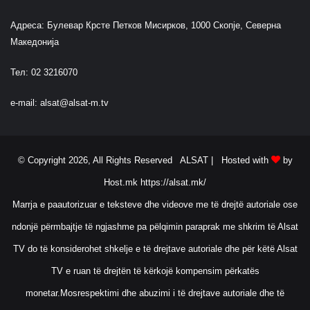
Адреса: Булевар Крсте Петков Мисирков, 1000 Скопје, Северна
Македонија
Тел: 02 3216070
e-mail:
alsat@alsat-m.tv
© Copyright 2026, All Rights Reserved ALSAT |
Hosted with
by
Host.mk
https://alsat.mk/
Marrja e paautorizuar e teksteve dhe videove me të drejtë autoriale ose
ndonjë përmbajtje të ngjashme pa pëlqimin paraprak me shkrim të Alsat
TV do të konsiderohet shkelje e të drejtave autoriale dhe për këtë Alsat
TV e ruan të drejtën të kërkojë kompensim përkatës
monetar.Mosrespektimi dhe abuzimi i të drejtave autoriale dhe të