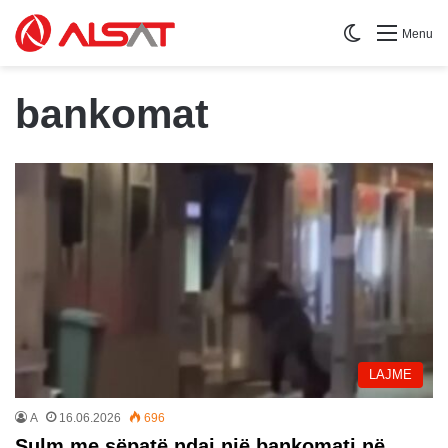
Switch skin
Menu
bankomat
LAJME
A
16.06.2026
696
Sulm me sëpatë ndaj një bankomati në