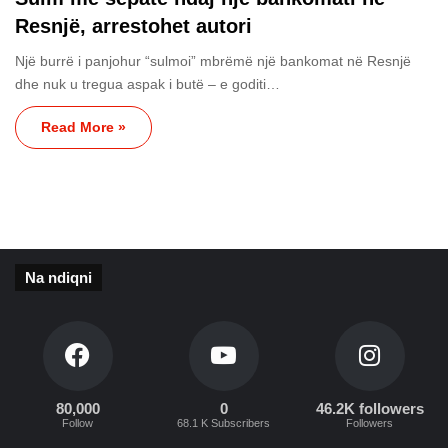
Resnjë, arrestohet autori
Një burrë i panjohur “sulmoi” mbrëmë një bankomat në Resnjë
dhe nuk u tregua aspak i butë – e goditi…
Read More »
Na ndiqni
80,000
0
46.2K followers
Follow
68.1 K Subscribers
Followers