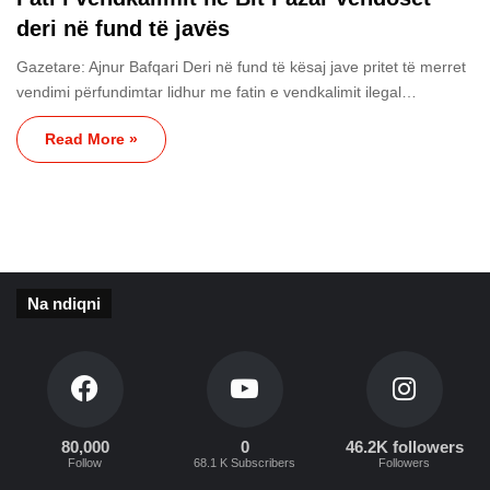
deri në fund të javës
Gazetare: Ajnur Bafqari Deri në fund të kësaj jave pritet të merret
vendimi përfundimtar lidhur me fatin e vendkalimit ilegal…
Read More »
Na ndiqni
80,000
0
46.2K followers
Follow
68.1 K Subscribers
Followers