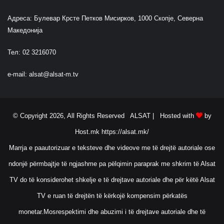
Адреса: Булевар Крсте Петков Мисирков, 1000 Скопје, Северна
Македонија
Тел: 02 3216070
e-mail:
alsat@alsat-m.tv
© Copyright 2026, All Rights Reserved ALSAT |
Hosted with
by
Host.mk
https://alsat.mk/
Marrja e paautorizuar e teksteve dhe videove me të drejtë autoriale ose
ndonjë përmbajtje të ngjashme pa pëlqimin paraprak me shkrim të Alsat
TV do të konsiderohet shkelje e të drejtave autoriale dhe për këtë Alsat
TV e ruan të drejtën të kërkojë kompensim përkatës
monetar.Mosrespektimi dhe abuzimi i të drejtave autoriale dhe të