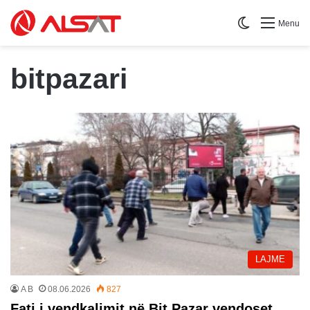
Switch skin
Menu
bitpazari
LAJME
A B
08.06.2026
827
Fati i vendkalimit në Bit Pazar vendoset