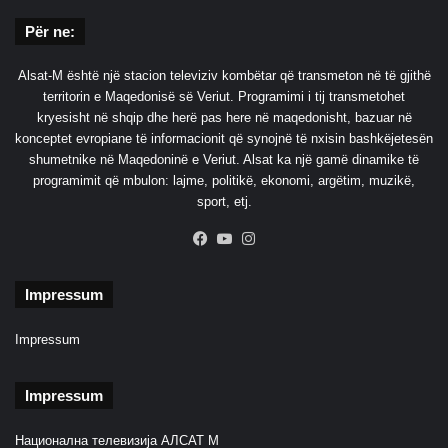
Për ne:
Alsat-M është një stacion televiziv kombëtar që transmeton në të gjithë
territorin e Maqedonisë së Veriut. Programimi i tij transmetohet
kryesisht në shqip dhe herë pas here në maqedonisht, bazuar në
konceptet evropiane të informacionit që synojnë të nxisin bashkëjetesën
shumetnike në Maqedoninë e Veriut. Alsat ka një gamë dinamike të
programimit që mbulon: lajme, politikë, ekonomi, argëtim, muzikë,
sport, etj.
Facebook
YouTube
Instagram
Impressum
Impressum
Impressum
Национална телевизија АЛСАТ М