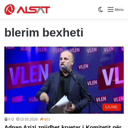
Switch skin
Menu
blerim bexheti
LAJME
F D
15.05.2026
901
Adnan Azizi zgjidhet kryetar i Komitetit për