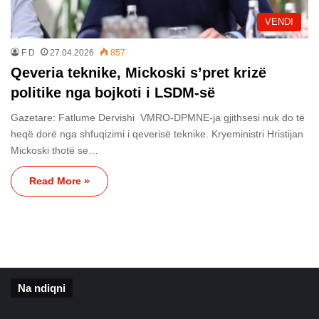
VENDI
F D
27.04.2026
857
Qeveria teknike, Mickoski s’pret krizë
politike nga bojkoti i LSDM-së
Gazetare: Fatlume Dervishi VMRO-DPMNE-ja gjithsesi nuk do të
heqë dorë nga shfuqizimi i qeverisë teknike. Kryeministri Hristijan
Mickoski thotë se…
Read More »
Na ndiqni