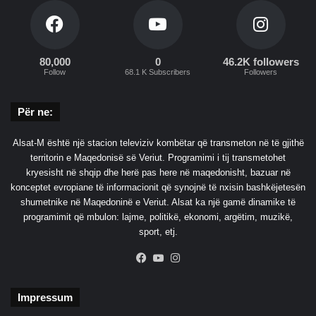
80,000
0
46.2K followers
Follow
68.1 K Subscribers
Followers
Për ne:
Alsat-M është një stacion televiziv kombëtar që transmeton në të gjithë
territorin e Maqedonisë së Veriut. Programimi i tij transmetohet
kryesisht në shqip dhe herë pas here në maqedonisht, bazuar në
konceptet evropiane të informacionit që synojnë të nxisin bashkëjetesën
shumetnike në Maqedoninë e Veriut. Alsat ka një gamë dinamike të
programimit që mbulon: lajme, politikë, ekonomi, argëtim, muzikë,
sport, etj.
Facebook
YouTube
Instagram
Impressum