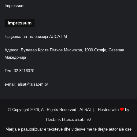
Impressum
Impressum
Национална телевизија АЛСАТ М
Адреса: Булевар Крсте Петков Мисирков, 1000 Скопје, Северна
Македонија
Тел: 02 3216070
e-mail:
alsat@alsat-m.tv
© Copyright 2026, All Rights Reserved ALSAT |
Hosted with
by
Host.mk
https://alsat.mk/
Marrja e paautorizuar e teksteve dhe videove me të drejtë autoriale ose