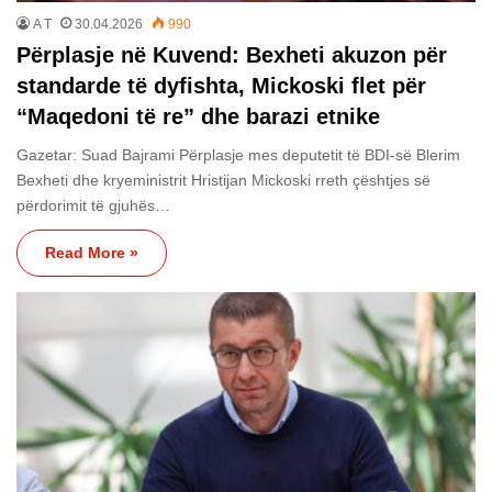
A T
30.04.2026
990
Përplasje në Kuvend: Bexheti akuzon për
standarde të dyfishta, Mickoski flet për
“Maqedoni të re” dhe barazi etnike
Gazetar: Suad Bajrami Përplasje mes deputetit të BDI-së Blerim
Bexheti dhe kryeministrit Hristijan Mickoski rreth çështjes së
përdorimit të gjuhës…
Read More »