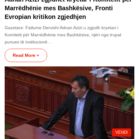
Marrëdhënie mes Bashkësive, Fronti
Evropian kritikon zgjedhjen
Gazetare: Fatlume Dervishi Adnan Azizi u zgjodh kryetari i
Komitetit për Marrëdhënie mes Bashkësive, njëri nga trupat
punues të institucionit…
Read More »
VENDI