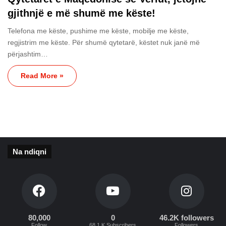
gjithnjë e më shumë me këste!
Telefona me këste, pushime me këste, mobilje me këste,
regjistrim me këste. Për shumë qytetarë, këstet nuk janë më
përjashtim…
Read More »
Na ndiqni
80,000
0
46.2K followers
Follow
68.1 K Subscribers
Followers