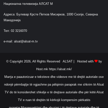
Национална телевизија АЛСАТ М
Адреса: Булевар Крсте Петков Мисирков, 1000 Скопје, Северна
Македонија
Тел: 02 3216070
e-mail:
alsat@alsat-m.tv
© Copyright 2026, All Rights Reserved ALSAT |
Hosted with
by
Host.mk
https://alsat.mk/
Marrja e paautorizuar e teksteve dhe videove me të drejtë autoriale ose
ndonjë përmbajtje të ngjashme pa pëlqimin paraprak me shkrim të Alsat
TV do të konsiderohet shkelje e të drejtave autoriale dhe për këtë Alsat
TV e ruan të drejtën të kërkojë kompensim përkatës
monetar.Mosrespektimi dhe abuzimi i të drejtave autoriale dhe të