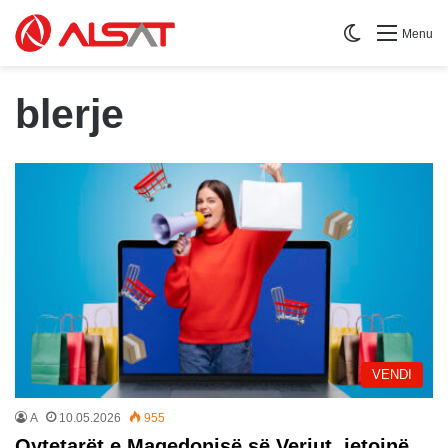
Switch skin
Menu
blerje
VENDI
A
10.05.2026
955
Qytetarët e Maqedonisë së Veriut, jetojnë