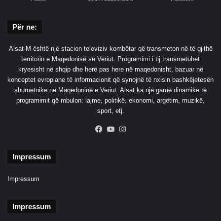
Për ne:
Alsat-M është një stacion televiziv kombëtar që transmeton në të gjithë
territorin e Maqedonisë së Veriut. Programimi i tij transmetohet
kryesisht në shqip dhe herë pas here në maqedonisht, bazuar në
konceptet evropiane të informacionit që synojnë të nxisin bashkëjetesën
shumetnike në Maqedoninë e Veriut. Alsat ka një gamë dinamike të
programimit që mbulon: lajme, politikë, ekonomi, argëtim, muzikë,
sport, etj.
Facebook
YouTube
Instagram
Impressum
Impressum
Impressum