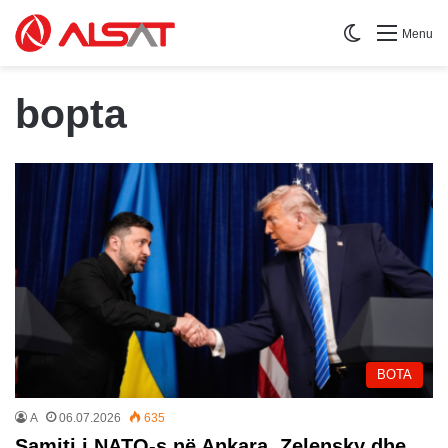
Switch skin
Menu
bopta
BOTA
A
06.07.2026
635
Samiti i NATO-s në Ankara, Zelensky dhe