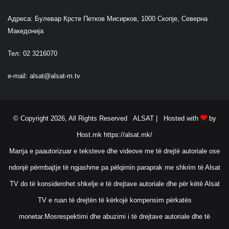
Адреса: Булевар Крсте Петков Мисирков, 1000 Скопје, Северна
Македонија
Тел: 02 3216070
e-mail:
alsat@alsat-m.tv
© Copyright 2026, All Rights Reserved ALSAT |
Hosted with
by
Host.mk
https://alsat.mk/
Marrja e paautorizuar e teksteve dhe videove me të drejtë autoriale ose
ndonjë përmbajtje të ngjashme pa pëlqimin paraprak me shkrim të Alsat
TV do të konsiderohet shkelje e të drejtave autoriale dhe për këtë Alsat
TV e ruan të drejtën të kërkojë kompensim përkatës
monetar.Mosrespektimi dhe abuzimi i të drejtave autoriale dhe të