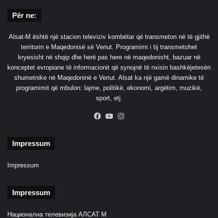
Për ne:
Alsat-M është një stacion televiziv kombëtar që transmeton në të gjithë
territorin e Maqedonisë së Veriut. Programimi i tij transmetohet
kryesisht në shqip dhe herë pas here në maqedonisht, bazuar në
konceptet evropiane të informacionit që synojnë të nxisin bashkëjetesën
shumetnike në Maqedoninë e Veriut. Alsat ka një gamë dinamike të
programimit që mbulon: lajme, politikë, ekonomi, argëtim, muzikë,
sport, etj.
Facebook
YouTube
Instagram
Impressum
Impressum
Impressum
Национална телевизија АЛСАТ М