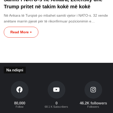
Trump pritet në takim kokë më kokë
Në Ankara të Turqisë po mbahet samiti vjetor i NATO-s. 32 vende
anëtare marrin pjesë për të rikonfirmuar pozicionimin e…
Read More »
Na ndiqni
80,000
0
46.2K followers
Follow
68.1 K Subscribers
Followers