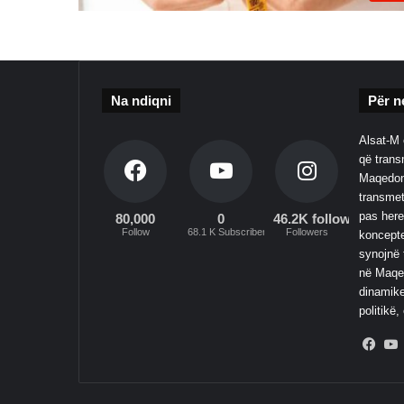
Na ndiqni
Për n
Alsat-M 
që transm
Maqedoni
transmet
pas here
80,000
0
46.2K followers
Follow
68.1 K Subscribers
Followers
koncepte
synojnë 
në Maqed
dinamike
politikë,
Fac