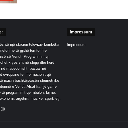
e:
Impressum
është një stacion televiziv kombëtar
Impressum
eton në të gjithë territorin e
së së Veriut. Programimi i tij
ohet kryesisht në shqip dhe herë
 në maqedonisht, bazuar në
t evropiane të informacionit që
të nxisin bashkëjetesën shumetnike
oninë e Veriut. Alsat ka një gamë
 të programimit që mbulon: lajme,
 ekonomi, argëtim, muzikë, sport, etj.
ebook
YouTube
Instagram