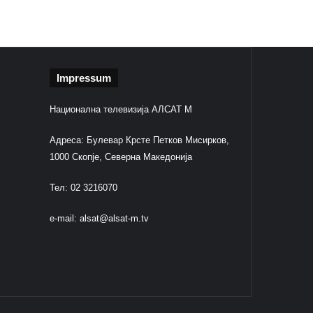
Impressum
Национална телевизија АЛСАТ М
Адреса: Булевар Крсте Петков Мисирков,
1000 Скопје, Северна Македонија
Тел: 02 3216070
e-mail:
alsat@alsat-m.tv