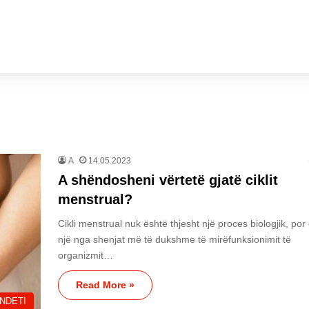
A
14.05.2023
A shëndosheni vërtetë gjatë ciklit
menstrual?
Cikli menstrual nuk është thjesht një proces biologjik, po
një nga shenjat më të dukshme të mirëfunksionimit të
organizmit…
Read More »
NDETI