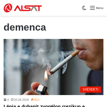
Switch skin
Menu
demenca
SHËNDETI
A
05.06.2026
813
Lënia e duhanit zvogëlon rrezikun e