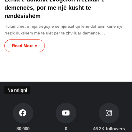
demencës, por me një kusht të
rëndësishëm
Hulumtimet e reja tregojnë se njerëzit që lënë duhanin kanë një
rrezik dukshëm më të ulët për të zhvilluar demencë.…
Read More »
Na ndiqni
80,000
0
46.2K followers