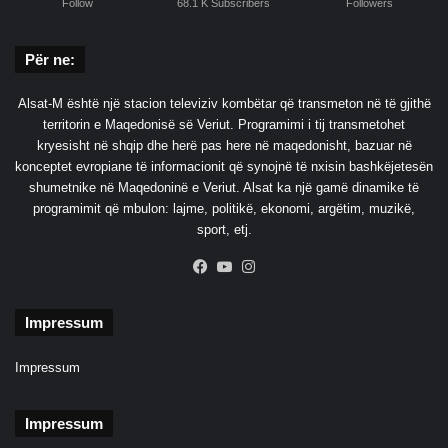
Follow
68.1 K Subscribers
Followers
Për ne:
Alsat-M është një stacion televiziv kombëtar që transmeton në të gjithë
territorin e Maqedonisë së Veriut. Programimi i tij transmetohet
kryesisht në shqip dhe herë pas here në maqedonisht, bazuar në
konceptet evropiane të informacionit që synojnë të nxisin bashkëjetesën
shumetnike në Maqedoninë e Veriut. Alsat ka një gamë dinamike të
programimit që mbulon: lajme, politikë, ekonomi, argëtim, muzikë,
sport, etj.
Facebook
YouTube
Instagram
Impressum
Impressum
Impressum