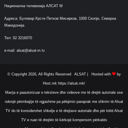
Национална телевизија АЛСАТ М
Адреса: Булевар Крсте Петков Мисирков, 1000 Скопје, Северна
Македонија
Тел: 02 3216070
e-mail:
alsat@alsat-m.tv
© Copyright 2026, All Rights Reserved ALSAT |
Hosted with
by
Host.mk
https://alsat.mk/
Marrja e paautorizuar e teksteve dhe videove me të drejtë autoriale ose
ndonjë përmbajtje të ngjashme pa pëlqimin paraprak me shkrim të Alsat
TV do të konsiderohet shkelje e të drejtave autoriale dhe për këtë Alsat
TV e ruan të drejtën të kërkojë kompensim përkatës