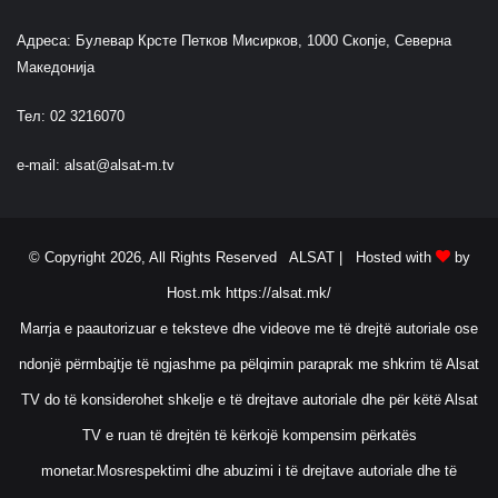
Адреса: Булевар Крсте Петков Мисирков, 1000 Скопје, Северна
Македонија
Тел: 02 3216070
e-mail:
alsat@alsat-m.tv
© Copyright 2026, All Rights Reserved ALSAT |
Hosted with
by
Host.mk
https://alsat.mk/
Marrja e paautorizuar e teksteve dhe videove me të drejtë autoriale ose
ndonjë përmbajtje të ngjashme pa pëlqimin paraprak me shkrim të Alsat
TV do të konsiderohet shkelje e të drejtave autoriale dhe për këtë Alsat
TV e ruan të drejtën të kërkojë kompensim përkatës
monetar.Mosrespektimi dhe abuzimi i të drejtave autoriale dhe të