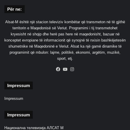
Për ne:
Alsat-M është një stacion televiziv kombëtar që transmeton në të gjithë
territorin e Maqedonisë së Veriut. Programimi i tij transmetohet
kryesisht në shqip dhe herë pas here në maqedonisht, bazuar në
konceptet evropiane të informacionit që synojnë të nxisin bashkëjetesën
shumetnike në Maqedoninë e Veriut. Alsat ka një gamë dinamike të
programimit që mbulon: lajme, politikë, ekonomi, argëtim, muzikë,
sport, etj.
Facebook
YouTube
Instagram
Impressum
Impressum
Impressum
Национална телевизија АЛСАТ М