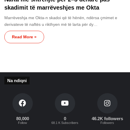
skadimit të marrëveshjes me Okta
Marrëveshja me Okta-n skadoi që të hënën, ndërsa çmimet e
derivateve të naftës u rikthyen më të larta për dy…
Read More »
Na ndiqni
80,000
0
46.2K followers
Follow
68.1 K Subscribers
Followers