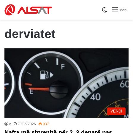
Switch skin
Menu
derviatet
VENDI
A
20.05.2026
937
Nafta më shtrenjtë për 2–3 denarë pas