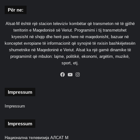
Për ne:
Alsat-M është një stacion televiziv kombëtar që transmeton në të gjithë
territorin e Maqedonisë së Veriut. Programimi i tij transmetohet
kryesisht në shqip dhe herë pas here në maqedonisht, bazuar në
konceptet evropiane të informacionit që synojnë të nxisin bashkëjetesën
shumetnike në Maqedoninë e Veriut. Alsat ka një gamë dinamike të
programimit që mbulon: lajme, politikë, ekonomi, argëtim, muzikë,
sport, etj.
Facebook
YouTube
Instagram
Impressum
Impressum
Impressum
Национална телевизија АЛСАТ М