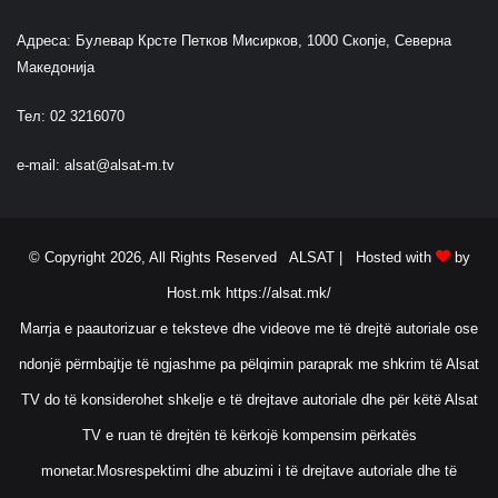
Адреса: Булевар Крсте Петков Мисирков, 1000 Скопје, Северна
Македонија
Тел: 02 3216070
e-mail:
alsat@alsat-m.tv
© Copyright 2026, All Rights Reserved ALSAT |
Hosted with
by
Host.mk
https://alsat.mk/
Marrja e paautorizuar e teksteve dhe videove me të drejtë autoriale ose
ndonjë përmbajtje të ngjashme pa pëlqimin paraprak me shkrim të Alsat
TV do të konsiderohet shkelje e të drejtave autoriale dhe për këtë Alsat
TV e ruan të drejtën të kërkojë kompensim përkatës
monetar.Mosrespektimi dhe abuzimi i të drejtave autoriale dhe të