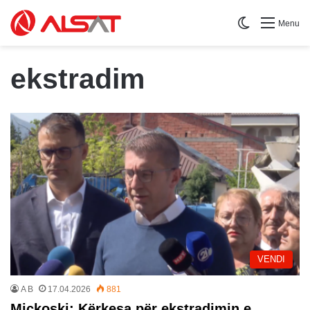
Switch skin
Menu
ekstradim
VENDI
A B
17.04.2026
881
Mickoski: Kërkesa për ekstradimin e