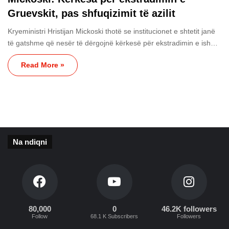
Gruevskit, pas shfuqizimit të azilit
Kryeministri Hristijan Mickoski thotë se institucionet e shtetit janë
të gatshme që nesër të dërgojnë kërkesë për ekstradimin e ish…
Read More »
Na ndiqni
80,000
0
46.2K followers
Follow
68.1 K Subscribers
Followers