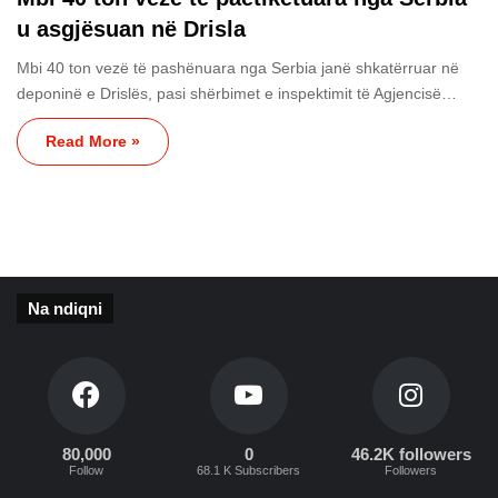
u asgjësuan në Drisla
Mbi 40 ton vezë të pashënuara nga Serbia janë shkatërruar në
deponinë e Drislës, pasi shërbimet e inspektimit të Agjencisë…
Read More »
Na ndiqni
80,000
0
46.2K followers
Follow
68.1 K Subscribers
Followers