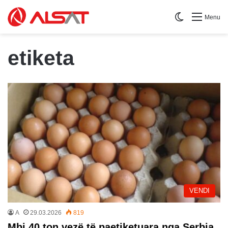
Switch skin
Menu
etiketa
VENDI
A
29.03.2026
819
Mbi 40 ton vezë të paetiketuara nga Serbia