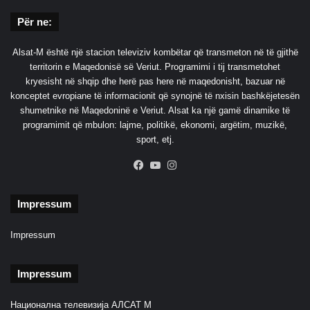
Për ne:
Alsat-M është një stacion televiziv kombëtar që transmeton në të gjithë
territorin e Maqedonisë së Veriut. Programimi i tij transmetohet
kryesisht në shqip dhe herë pas here në maqedonisht, bazuar në
konceptet evropiane të informacionit që synojnë të nxisin bashkëjetesën
shumetnike në Maqedoninë e Veriut. Alsat ka një gamë dinamike të
programimit që mbulon: lajme, politikë, ekonomi, argëtim, muzikë,
sport, etj.
Facebook
YouTube
Instagram
Impressum
Impressum
Impressum
Национална телевизија АЛСАТ М