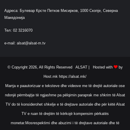
Адреса: Булевар Крсте Петков Мисирков, 1000 Скопје, Северна
Македонија
Тел: 02 3216070
e-mail:
alsat@alsat-m.tv
© Copyright 2026, All Rights Reserved ALSAT |
Hosted with
by
Host.mk
https://alsat.mk/
Marrja e paautorizuar e teksteve dhe videove me të drejtë autoriale ose
ndonjë përmbajtje të ngjashme pa pëlqimin paraprak me shkrim të Alsat
TV do të konsiderohet shkelje e të drejtave autoriale dhe për këtë Alsat
TV e ruan të drejtën të kërkojë kompensim përkatës
monetar.Mosrespektimi dhe abuzimi i të drejtave autoriale dhe të