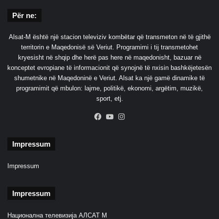
Për ne:
Alsat-M është një stacion televiziv kombëtar që transmeton në të gjithë
territorin e Maqedonisë së Veriut. Programimi i tij transmetohet
kryesisht në shqip dhe herë pas here në maqedonisht, bazuar në
konceptet evropiane të informacionit që synojnë të nxisin bashkëjetesën
shumetnike në Maqedoninë e Veriut. Alsat ka një gamë dinamike të
programimit që mbulon: lajme, politikë, ekonomi, argëtim, muzikë,
sport, etj.
Facebook
YouTube
Instagram
Impressum
Impressum
Impressum
Национална телевизија АЛСАТ М