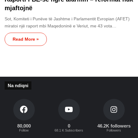
mjaftojnë
Sot, Komiteti i Punëve të Jashtme i Parlamentit Evropian (AFET)
miratoi një raport mbi Maqedoninë e Veriut, me 43 vota…
Read More »
Na ndiqni
80,000
0
46.2K followers
Follow
68.1 K Subscribers
Followers