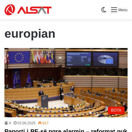
Switch skin
Menu
europian
BOTA
A
03.06.2026
917
Raporti i BE-së ngre alarmin – reformat nuk