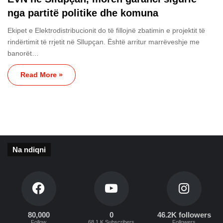
nga partitë politike dhe komuna
Ekipet e Elektrodistribucionit do të fillojnë zbatimin e projektit të
rindërtimit të rrjetit në Sllupçan. Është arritur marrëveshje me
banorët…
Read More »
Na ndiqni
80,000
0
46.2K followers
Follow
68.1 K Subscribers
Followers