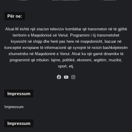
Për ne:
Alsat-M është një stacion televiziv kombëtar që transmeton në të gjithë
territorin e Maqedonisë së Veriut. Programimi i tij transmetohet
kryesisht në shqip dhe herë pas here në maqedonisht, bazuar në
konceptet evropiane të informacionit që synojnë të nxisin bashkëjetesën
shumetnike në Maqedoninë e Veriut. Alsat ka një gamë dinamike të
programimit që mbulon: lajme, politikë, ekonomi, argëtim, muzikë,
sport, etj.
Facebook
YouTube
Instagram
Impressum
Impressum
Impressum