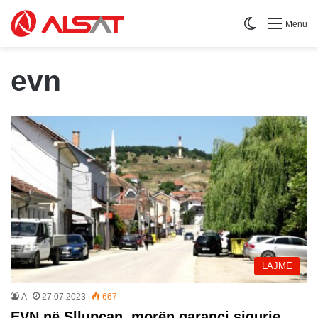
Switch skin
Menu
evn
LAJME
A
27.07.2023
667
EVN në Sllupçan, morën garanci sigurie