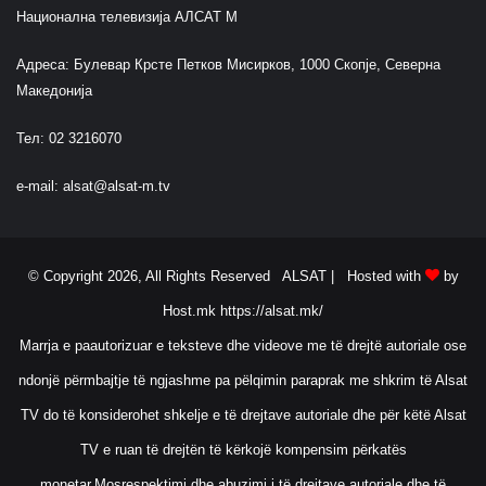
Национална телевизија АЛСАТ М
Адреса: Булевар Крсте Петков Мисирков, 1000 Скопје, Северна
Македонија
Тел: 02 3216070
e-mail:
alsat@alsat-m.tv
© Copyright 2026, All Rights Reserved ALSAT |
Hosted with
by
Host.mk
https://alsat.mk/
Marrja e paautorizuar e teksteve dhe videove me të drejtë autoriale ose
ndonjë përmbajtje të ngjashme pa pëlqimin paraprak me shkrim të Alsat
TV do të konsiderohet shkelje e të drejtave autoriale dhe për këtë Alsat
TV e ruan të drejtën të kërkojë kompensim përkatës
monetar.Mosrespektimi dhe abuzimi i të drejtave autoriale dhe të