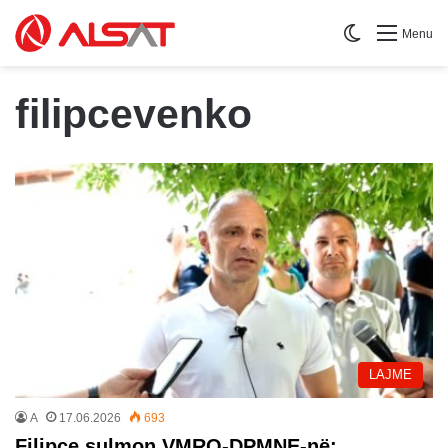
Switch skin
Menu
filipcevenko
LAJME
A
17.06.2026
693
Filipçe sulmon VMRO-DPMNE-në: