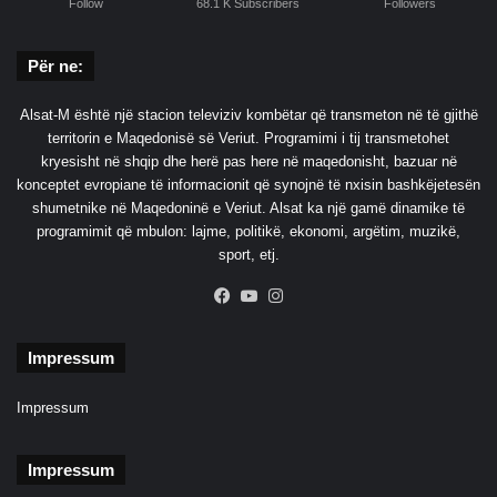
Follow
68.1 K Subscribers
Followers
Për ne:
Alsat-M është një stacion televiziv kombëtar që transmeton në të gjithë
territorin e Maqedonisë së Veriut. Programimi i tij transmetohet
kryesisht në shqip dhe herë pas here në maqedonisht, bazuar në
konceptet evropiane të informacionit që synojnë të nxisin bashkëjetesën
shumetnike në Maqedoninë e Veriut. Alsat ka një gamë dinamike të
programimit që mbulon: lajme, politikë, ekonomi, argëtim, muzikë,
sport, etj.
Facebook
YouTube
Instagram
Impressum
Impressum
Impressum