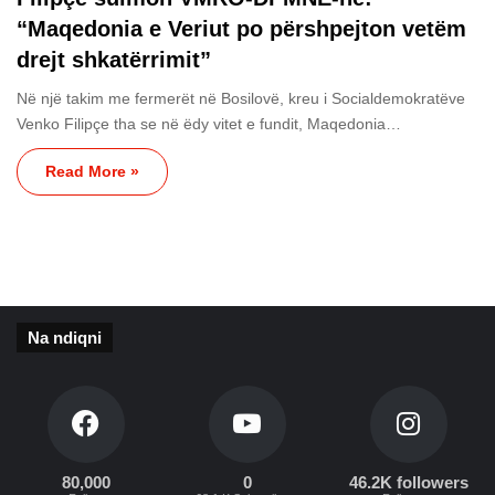
“Maqedonia e Veriut po përshpejton vetëm
drejt shkatërrimit”
Në një takim me fermerët në Bosilovë, kreu i Socialdemokratëve
Venko Filipçe tha se në ëdy vitet e fundit, Maqedonia…
Read More »
Na ndiqni
80,000
0
46.2K followers