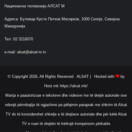
Национална телевизија АЛСАТ М
Адреса: Булевар Крсте Петков Мисирков, 1000 Скопје, Северна
Македонија
Тел: 02 3216070
e-mail:
alsat@alsat-m.tv
© Copyright 2026, All Rights Reserved ALSAT |
Hosted with
by
Host.mk
https://alsat.mk/
Marrja e paautorizuar e teksteve dhe videove me të drejtë autoriale ose
ndonjë përmbajtje të ngjashme pa pëlqimin paraprak me shkrim të Alsat
TV do të konsiderohet shkelje e të drejtave autoriale dhe për këtë Alsat
TV e ruan të drejtën të kërkojë kompensim përkatës