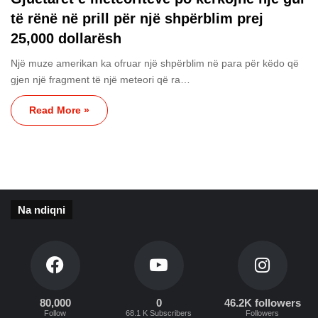
të rënë në prill për një shpërblim prej
25,000 dollarësh
Një muze amerikan ka ofruar një shpërblim në para për këdo që
gjen një fragment të një meteori që ra…
Read More »
Na ndiqni
80,000
0
46.2K followers
Follow
68.1 K Subscribers
Followers