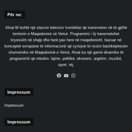
Për ne:
Alsat-M është një stacion televiziv kombëtar që transmeton në të gjithë
territorin e Maqedonisë së Veriut. Programimi i tij transmetohet
kryesisht në shqip dhe herë pas here në maqedonisht, bazuar në
konceptet evropiane të informacionit që synojnë të nxisin bashkëjetesën
shumetnike në Maqedoninë e Veriut. Alsat ka një gamë dinamike të
programimit që mbulon: lajme, politikë, ekonomi, argëtim, muzikë,
sport, etj.
Facebook
YouTube
Instagram
Impressum
Impressum
Impressum