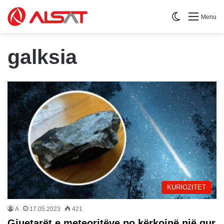
Switch skin
Menu
galksia
KURIOZITET
A
17.05.2023
421
Gjuetarët e meteoritëve po kërkojnë një gur