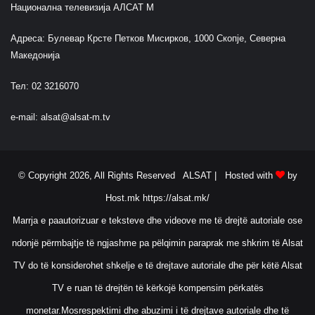
Национална телевизија АЛСАТ М
Адреса: Булевар Крсте Петков Мисирков, 1000 Скопје, Северна
Македонија
Тел: 02 3216070
e-mail:
alsat@alsat-m.tv
© Copyright 2026, All Rights Reserved ALSAT |
Hosted with
by
Host.mk
https://alsat.mk/
Marrja e paautorizuar e teksteve dhe videove me të drejtë autoriale ose
ndonjë përmbajtje të ngjashme pa pëlqimin paraprak me shkrim të Alsat
TV do të konsiderohet shkelje e të drejtave autoriale dhe për këtë Alsat
TV e ruan të drejtën të kërkojë kompensim përkatës
monetar.Mosrespektimi dhe abuzimi i të drejtave autoriale dhe të