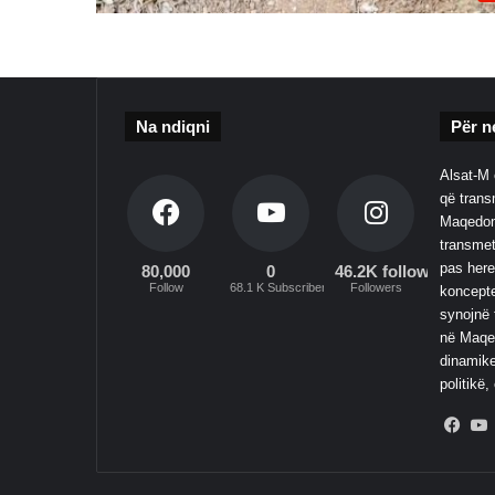
Na ndiqni
Për n
Alsat-M 
që transm
Maqedoni
transmet
pas here
80,000
0
46.2K followers
Follow
68.1 K Subscribers
Followers
koncepte
synojnë 
në Maqed
dinamike
politikë,
Fac