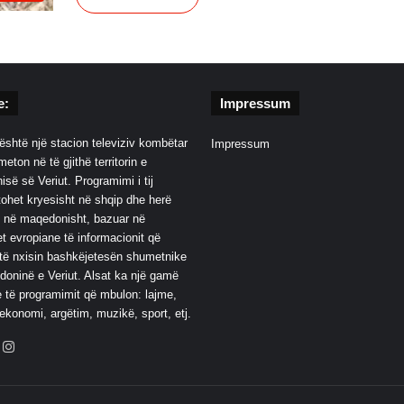
e:
Impressum
është një stacion televiziv kombëtar
Impressum
eton në të gjithë territorin e
së së Veriut. Programimi i tij
ohet kryesisht në shqip dhe herë
 në maqedonisht, bazuar në
t evropiane të informacionit që
të nxisin bashkëjetesën shumetnike
oninë e Veriut. Alsat ka një gamë
 të programimit që mbulon: lajme,
 ekonomi, argëtim, muzikë, sport, etj.
ebook
YouTube
Instagram