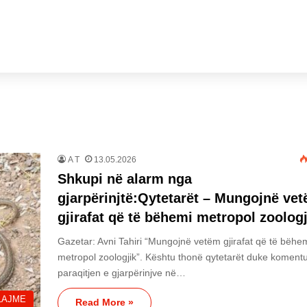
A T
13.05.2026
Shkupi në alarm nga
gjarpërinjtë:Qytetarët – Mungojnë ve
gjirafat që të bëhemi metropol zoologj
Gazetar: Avni Tahiri “Mungojnë vetëm gjirafat që të bëhe
metropol zoologjik”. Kështu thonë qytetarët duke koment
paraqitjen e gjarpërinjve në…
LAJME
Read More »