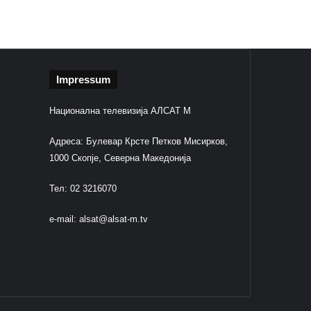
Impressum
Национална телевизија АЛСАТ М
Адреса: Булевар Крсте Петков Мисирков,
1000 Скопје, Северна Македонија
Тел: 02 3216070
e-mail:
alsat@alsat-m.tv