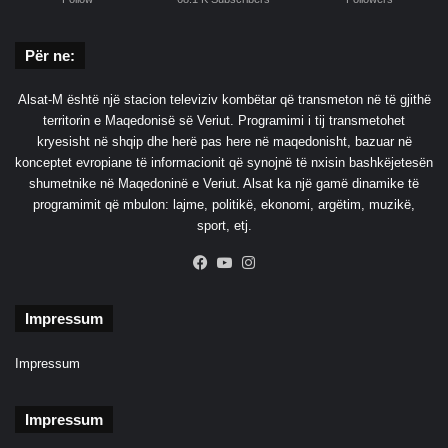
Për ne:
Alsat-M është një stacion televiziv kombëtar që transmeton në të gjithë
territorin e Maqedonisë së Veriut. Programimi i tij transmetohet
kryesisht në shqip dhe herë pas here në maqedonisht, bazuar në
konceptet evropiane të informacionit që synojnë të nxisin bashkëjetesën
shumetnike në Maqedoninë e Veriut. Alsat ka një gamë dinamike të
programimit që mbulon: lajme, politikë, ekonomi, argëtim, muzikë,
sport, etj.
Facebook
YouTube
Instagram
Impressum
Impressum
Impressum