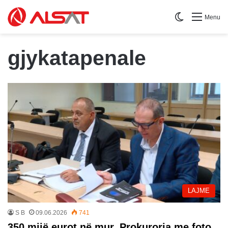
Switch skin
Menu
gjykatapenale
LAJME
S B
09.06.2026
741
350 mijë eurot në mur, Prokuroria me foto