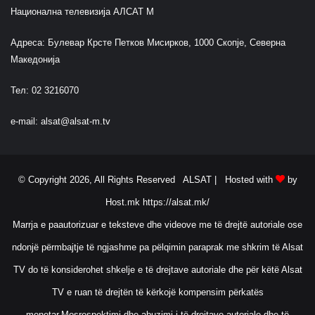
Национална телевизија АЛСАТ М
Адреса: Булевар Крсте Петков Мисирков, 1000 Скопје, Северна
Македонија
Тел: 02 3216070
e-mail:
alsat@alsat-m.tv
© Copyright 2026, All Rights Reserved ALSAT |
Hosted with
by
Host.mk
https://alsat.mk/
Marrja e paautorizuar e teksteve dhe videove me të drejtë autoriale ose
ndonjë përmbajtje të ngjashme pa pëlqimin paraprak me shkrim të Alsat
TV do të konsiderohet shkelje e të drejtave autoriale dhe për këtë Alsat
TV e ruan të drejtën të kërkojë kompensim përkatës
monetar.Mosrespektimi dhe abuzimi i të drejtave autoriale dhe të