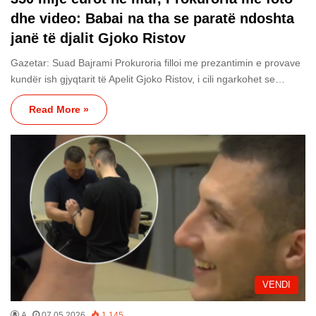
dhe video: Babai na tha se paratë ndoshta
janë të djalit Gjoko Ristov
Gazetar: Suad Bajrami Prokuroria filloi me prezantimin e provave
kundër ish gjyqtarit të Apelit Gjoko Ristov, i cili ngarkohet se…
Read More »
VENDI
A
07.05.2026
1,145