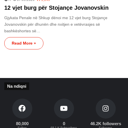
12 vjet burg për Stojançe Jovanovskin
Gjykata Penale në Shkup dënoi me 12 vjet burg Stojançe
Jovanovskin për dhunën dhe nxitjen e vetëvrasjes së
bashkëshortes së…
Read More »
Na ndiqni
80,000
0
46.2K followers
Follow
68.1 K Subscribers
Followers