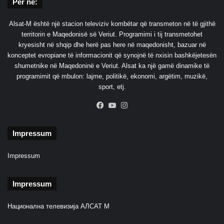
Për ne:
Alsat-M është një stacion televiziv kombëtar që transmeton në të gjithë
territorin e Maqedonisë së Veriut. Programimi i tij transmetohet
kryesisht në shqip dhe herë pas here në maqedonisht, bazuar në
konceptet evropiane të informacionit që synojnë të nxisin bashkëjetesën
shumetnike në Maqedoninë e Veriut. Alsat ka një gamë dinamike të
programimit që mbulon: lajme, politikë, ekonomi, argëtim, muzikë,
sport, etj.
Facebook
YouTube
Instagram
Impressum
Impressum
Impressum
Национална телевизија АЛСАТ М