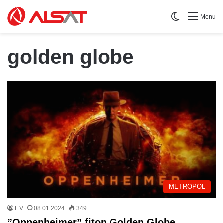
Switch skin
Menu
golden globe
METROPOL
F.V
08.01.2024
349
”Oppenheimer” fiton Golden Globe