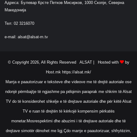
Адреса: Булевар Крсте Петков Мисирков, 1000 Скопје, Северна
Македонија
Тел: 02 3216070
e-mail:
alsat@alsat-m.tv
© Copyright 2026, All Rights Reserved ALSAT |
Hosted with
by
Host.mk
https://alsat.mk/
Marrja e paautorizuar e teksteve dhe videove me të drejtë autoriale ose
ndonjë përmbajtje të ngjashme pa pëlqimin paraprak me shkrim të Alsat
TV do të konsiderohet shkelje e të drejtave autoriale dhe për këtë Alsat
TV e ruan të drejtën të kërkojë kompensim përkatës
monetar.Mosrespektimi dhe abuzimi i të drejtave autoriale dhe të
drejtave simotër dënohet me ligj.Çdo marrje e paautorizuar, shfrytëzim,