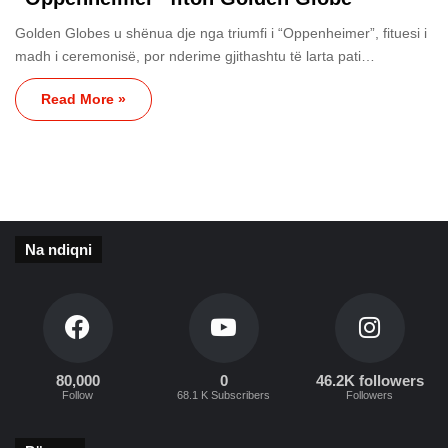
Golden Globes u shënua dje nga triumfi i “Oppenheimer”, fituesi i
madh i ceremonisë, por nderime gjithashtu të larta pati…
Read More »
Na ndiqni
80,000
0
46.2K followers
Follow
68.1 K Subscribers
Followers