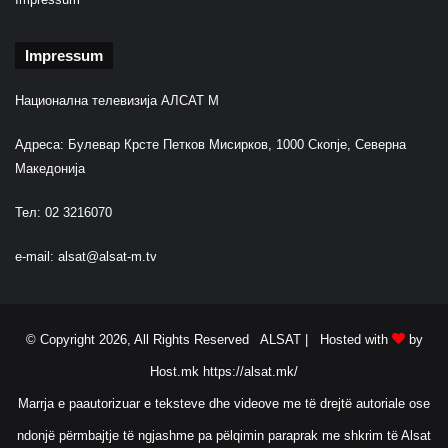
Impressum
Национална телевизија АЛСАТ М
Адреса: Булевар Крсте Петков Мисирков, 1000 Скопје, Северна
Македонија
Тел: 02 3216070
e-mail:
alsat@alsat-m.tv
© Copyright 2026, All Rights Reserved ALSAT |
Hosted with
by
Host.mk
https://alsat.mk/
Marrja e paautorizuar e teksteve dhe videove me të drejtë autoriale ose
ndonjë përmbajtje të ngjashme pa pëlqimin paraprak me shkrim të Alsat