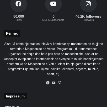
80,000
0
46.2K followers
Follow
68.1 K Subscribers
Followers
Për ne:
Alsat-M është një stacion televiziv kombëtar që transmeton në të gjithë
territorin e Maqedonisë së Veriut. Programimi i tij transmetohet
kryesisht në shqip dhe herë pas here në maqedonisht, bazuar në
konceptet evropiane të informacionit që synojnë të nxisin bashkëjetesën
shumetnike në Maqedoninë e Veriut. Alsat ka një gamë dinamike të
programimit që mbulon: lajme, politikë, ekonomi, argëtim, muzikë,
sport, etj.
Facebook
YouTube
Instagram
Impressum
Impressum