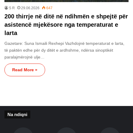
S R
29.06.2026
647
200 thirrje në ditë në ndihmën e shpejtë për
asistencë mjekësore nga temperaturat e
larta
Gazetare: Suna Ismaili Rexhepi Vazhdojnë temperaturat e larta,
të paktën edhe për dy ditët e ardhshme, ndërsa sinoptikët
paralajmërojnë ulje…
Read More »
Na ndiqni