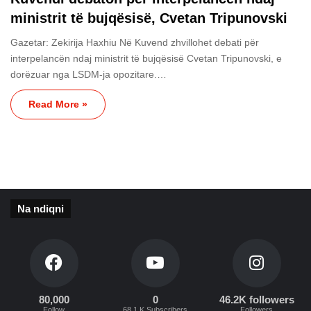
ministrit të bujqësisë, Cvetan Tripunovski
Gazetar: Zekirija Haxhiu Në Kuvend zhvillohet debati për
interpelancën ndaj ministrit të bujqësisë Cvetan Tripunovski, e
dorëzuar nga LSDM-ja opozitare.…
Read More »
Na ndiqni
80,000
0
46.2K followers
Follow
68.1 K Subscribers
Followers