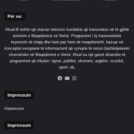
Për ne:
Alsat-M është një stacion televiziv kombëtar që transmeton në të gjithë
territorin e Maqedonisë së Veriut. Programimi i tij transmetohet
kryesisht në shqip dhe herë pas here në maqedonisht, bazuar në
konceptet evropiane të informacionit që synojnë të nxisin bashkëjetesën
shumetnike në Maqedoninë e Veriut. Alsat ka një gamë dinamike të
programimit që mbulon: lajme, politikë, ekonomi, argëtim, muzikë,
sport, etj.
Facebook
YouTube
Instagram
Impressum
Impressum
Impressum