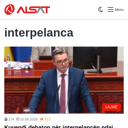
Switch skin
Menu
interpelanca
LAJME
Z H
10.06.2026
713
Kuvendi debaton për interpelancën ndaj