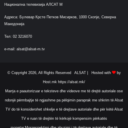
Национална телевизија АЛСАТ М
Адреса: Булевар Крсте Петков Мисирков, 1000 Скопје, Северна
Македонија
Тел: 02 3216070
e-mail:
alsat@alsat-m.tv
© Copyright 2026, All Rights Reserved ALSAT |
Hosted with
by
Host.mk
https://alsat.mk/
Marrja e paautorizuar e teksteve dhe videove me të drejtë autoriale ose
ndonjë përmbajtje të ngjashme pa pëlqimin paraprak me shkrim të Alsat
TV do të konsiderohet shkelje e të drejtave autoriale dhe për këtë Alsat
TV e ruan të drejtën të kërkojë kompensim përkatës
monetar.Mosrespektimi dhe abuzimi i të drejtave autoriale dhe të