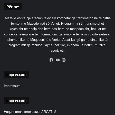
Për ne:
Alsat-M është një stacion televiziv kombëtar që transmeton në të gjithë
territorin e Maqedonisë së Veriut. Programimi i tij transmetohet
kryesisht në shqip dhe herë pas here në maqedonisht, bazuar në
konceptet evropiane të informacionit që synojnë të nxisin bashkëjetesën
shumetnike në Maqedoninë e Veriut. Alsat ka një gamë dinamike të
programimit që mbulon: lajme, politikë, ekonomi, argëtim, muzikë,
sport, etj.
Facebook
YouTube
Instagram
Impressum
Impressum
Impressum
Национална телевизија АЛСАТ М