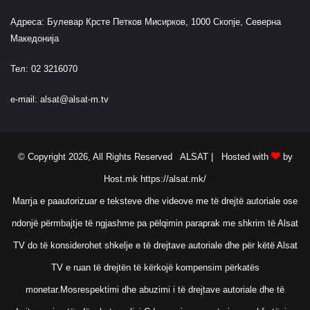
Адреса: Булевар Крсте Петков Мисирков, 1000 Скопје, Северна
Македонија
Тел: 02 3216070
e-mail:
alsat@alsat-m.tv
© Copyright 2026, All Rights Reserved ALSAT |
Hosted with
by
Host.mk
https://alsat.mk/
Marrja e paautorizuar e teksteve dhe videove me të drejtë autoriale ose
ndonjë përmbajtje të ngjashme pa pëlqimin paraprak me shkrim të Alsat
TV do të konsiderohet shkelje e të drejtave autoriale dhe për këtë Alsat
TV e ruan të drejtën të kërkojë kompensim përkatës
monetar.Mosrespektimi dhe abuzimi i të drejtave autoriale dhe të