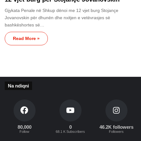
Gjykata Penale në Shkup dënoi me 12 vjet burg Stojançe
Jovanovskin për dhunën dhe nxitjen e vetëvrasjes së
bashkëshortes së…
Read More »
Na ndiqni
80,000
0
46.2K followers
Follow
68.1 K Subscribers
Followers