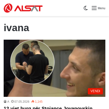
Switch skin
Menu
ivana
VENDI
A
07.05.2026
1,145
12 vjet burg për Stojançe Jovanovskin