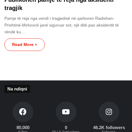
tragjik
Pamje të reja nga vendi i tragjedisë në qarkoren Radishan-
Prishtinë-Mirkovcë janë siguruar sot, një ditë pas aksidentit të
rëndë ku…
Read More »
Na ndiqni
80,000
0
46.2K followers
Follow
68.1 K Subscribers
Followers