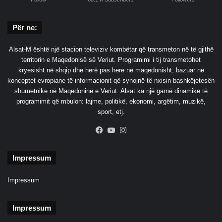
Për ne:
Alsat-M është një stacion televiziv kombëtar që transmeton në të gjithë
territorin e Maqedonisë së Veriut. Programimi i tij transmetohet
kryesisht në shqip dhe herë pas here në maqedonisht, bazuar në
konceptet evropiane të informacionit që synojnë të nxisin bashkëjetesën
shumetnike në Maqedoninë e Veriut. Alsat ka një gamë dinamike të
programimit që mbulon: lajme, politikë, ekonomi, argëtim, muzikë,
sport, etj.
Facebook
YouTube
Instagram
Impressum
Impressum
Impressum