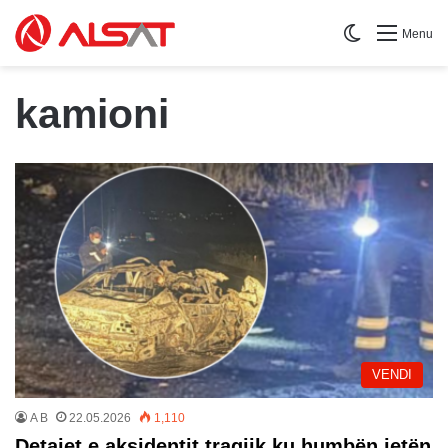
Switch skin
Menu
kamioni
VENDI
A B
22.05.2026
1,110
Detajet e aksidentit tragjik ku humbën jetën