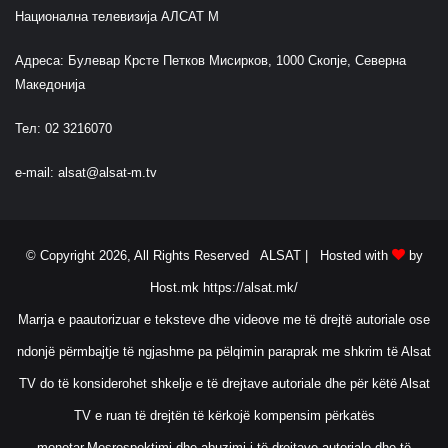
Национална телевизија АЛСАТ М
Адреса: Булевар Крсте Петков Мисирков, 1000 Скопје, Северна
Македонија
Тел: 02 3216070
e-mail:
alsat@alsat-m.tv
© Copyright 2026, All Rights Reserved ALSAT |
Hosted with
by
Host.mk
https://alsat.mk/
Marrja e paautorizuar e teksteve dhe videove me të drejtë autoriale ose
ndonjë përmbajtje të ngjashme pa pëlqimin paraprak me shkrim të Alsat
TV do të konsiderohet shkelje e të drejtave autoriale dhe për këtë Alsat
TV e ruan të drejtën të kërkojë kompensim përkatës
monetar.Mosrespektimi dhe abuzimi i të drejtave autoriale dhe të