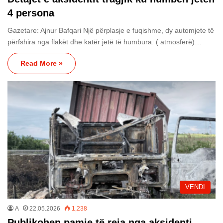
4 persona
Gazetare: Ajnur Bafqari Një përplasje e fuqishme, dy automjete të
përfshira nga flakët dhe katër jetë të humbura. ( atmosferë)…
Read More »
VENDI
A
22.05.2026
1,238
Publikohen pamje të reja nga aksidenti