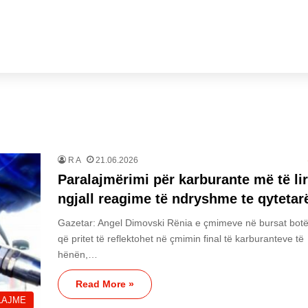
R A
21.06.2026
Paralajmërimi për karburante më të li
ngjall reagime të ndryshme te qytetar
Gazetar: Angel Dimovski Rënia e çmimeve në bursat botë
që pritet të reflektohet në çmimin final të karburanteve të
hënën,…
Read More »
LAJME