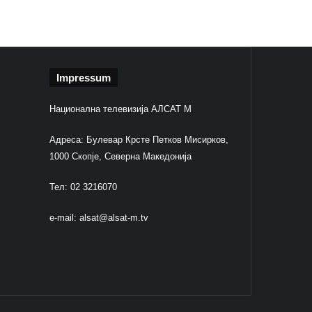
Impressum
Национална телевизија АЛСАТ М
Адреса: Булевар Крсте Петков Мисирков,
1000 Скопје, Северна Македонија
Тел: 02 3216070
e-mail:
alsat@alsat-m.tv