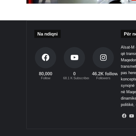
Na ndiqni
Për n
Alsat-M 
që transm
Maqedoni
transmet
pas here
80,000
0
46.2K followers
Follow
68.1 K Subscribers
Followers
koncepte
synojnë 
në Maqed
dinamike
politikë,
Fac