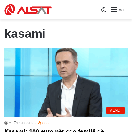
Switch skin
Menu
kasami
VENDI
A
05.06.2026
838
Kasami: 100 euro për çdo femijë që