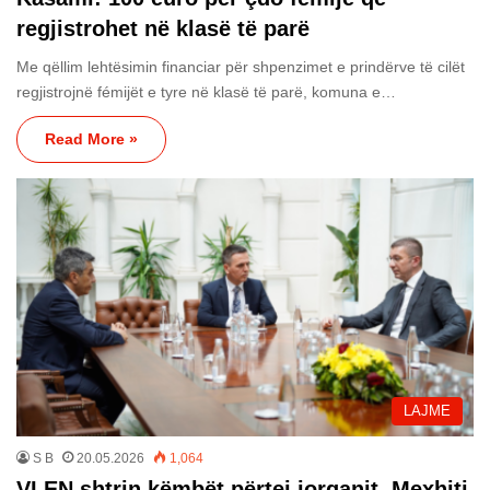
regjistrohet në klasë të parë
Me qëllim lehtësimin financiar për shpenzimet e prindërve të cilët
regjistrojnë fémijët e tyre në klasë të parë, komuna e…
Read More »
LAJME
S B
20.05.2026
1,064
VLEN shtrin këmbët përtej jorganit, Mexhiti