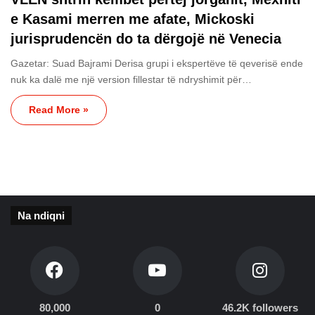
e Kasami merren me afate, Mickoski
jurisprudencën do ta dërgojë në Venecia
Gazetar: Suad Bajrami Derisa grupi i ekspertëve të qeverisë ende
nuk ka dalë me një version fillestar të ndryshimit për…
Read More »
Na ndiqni
80,000
0
46.2K followers