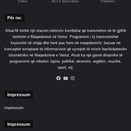
Follow
68.1 K Subscribers
Followers
Për ne:
Alsat-M është një stacion televiziv kombëtar që transmeton në të gjithë
territorin e Maqedonisë së Veriut. Programimi i tij transmetohet
kryesisht në shqip dhe herë pas here në maqedonisht, bazuar në
konceptet evropiane të informacionit që synojnë të nxisin bashkëjetesën
shumetnike në Maqedoninë e Veriut. Alsat ka një gamë dinamike të
programimit që mbulon: lajme, politikë, ekonomi, argëtim, muzikë,
sport, etj.
Facebook
YouTube
Instagram
Impressum
Impressum
Impressum