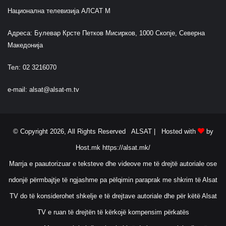
Национална телевизија АЛСАТ М
Адреса: Булевар Крсте Петков Мисирков, 1000 Скопје, Северна
Македонија
Тел: 02 3216070
e-mail:
alsat@alsat-m.tv
© Copyright 2026, All Rights Reserved ALSAT |
Hosted with
by
Host.mk
https://alsat.mk/
Marrja e paautorizuar e teksteve dhe videove me të drejtë autoriale ose
ndonjë përmbajtje të ngjashme pa pëlqimin paraprak me shkrim të Alsat
TV do të konsiderohet shkelje e të drejtave autoriale dhe për këtë Alsat
TV e ruan të drejtën të kërkojë kompensim përkatës