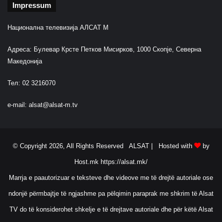
Impressum
Национална телевизија АЛСАТ М
Адреса: Булевар Крсте Петков Мисирков, 1000 Скопје, Северна
Македонија
Тел: 02 3216070
e-mail:
alsat@alsat-m.tv
© Copyright 2026, All Rights Reserved ALSAT |
Hosted with
by
Host.mk
https://alsat.mk/
Marrja e paautorizuar e teksteve dhe videove me të drejtë autoriale ose
ndonjë përmbajtje të ngjashme pa pëlqimin paraprak me shkrim të Alsat
TV do të konsiderohet shkelje e të drejtave autoriale dhe për këtë Alsat