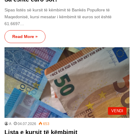
Sipas listës së kursit të këmbimit të Bankës Popullore të
Maqedonisë, kursi mesatar i këmbimit të euros sot është
61.6697…
Read More »
VENDI
A
04.07.2026
653
Lista e kursit të këmbimit