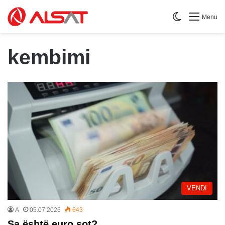
Switch skin
Menu
kembimi
VENDI
A
05.07.2026
643
Sa është euro sot?