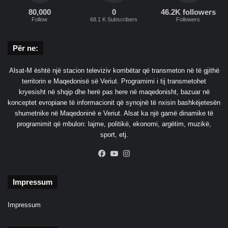
80,000
0
46.2K followers
Follow
68.1 K Subscribers
Followers
Për ne:
Alsat-M është një stacion televiziv kombëtar që transmeton në të gjithë
territorin e Maqedonisë së Veriut. Programimi i tij transmetohet
kryesisht në shqip dhe herë pas here në maqedonisht, bazuar në
konceptet evropiane të informacionit që synojnë të nxisin bashkëjetesën
shumetnike në Maqedoninë e Veriut. Alsat ka një gamë dinamike të
programimit që mbulon: lajme, politikë, ekonomi, argëtim, muzikë,
sport, etj.
Facebook
YouTube
Instagram
Impressum
Impressum