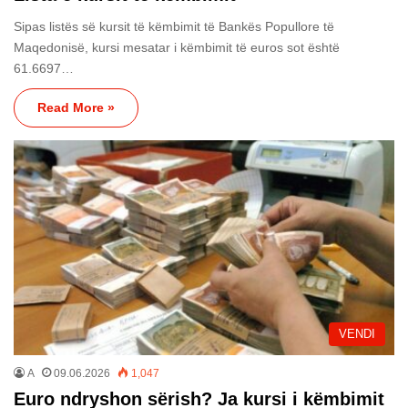
Sipas listës së kursit të këmbimit të Bankës Popullore të
Maqedonisë, kursi mesatar i këmbimit të euros sot është
61.6697…
Read More »
VENDI
A
09.06.2026
1,047
Euro ndryshon sërish? Ja kursi i këmbimit