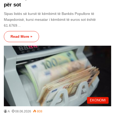
për sot
Sipas listës së kursit të këmbimit të Bankës Popullore të
Maqedonisë, kursi mesatar i këmbimit të euros sot është
61.6769…
Read More »
EKONOMI
A
08.06.2026
808