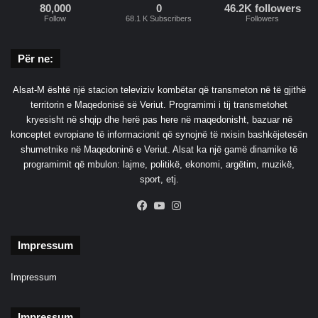
80,000
0
46.2K followers
Follow
68.1 K Subscribers
Followers
Për ne:
Alsat-M është një stacion televiziv kombëtar që transmeton në të gjithë
territorin e Maqedonisë së Veriut. Programimi i tij transmetohet
kryesisht në shqip dhe herë pas here në maqedonisht, bazuar në
konceptet evropiane të informacionit që synojnë të nxisin bashkëjetesën
shumetnike në Maqedoninë e Veriut. Alsat ka një gamë dinamike të
programimit që mbulon: lajme, politikë, ekonomi, argëtim, muzikë,
sport, etj.
Facebook
YouTube
Instagram
Impressum
Impressum
Impressum