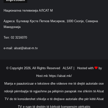
Национална телевизија АЛСАТ М
Адреса: Булевар Крсте Петков Мисирков, 1000 Скопје, Северна
Македонија
Тел: 02 3216070
e-mail:
alsat@alsat-m.tv
© Copyright 2026, All Rights Reserved ALSAT |
Hosted with
by
Host.mk
https://alsat.mk/
Marrja e paautorizuar e teksteve dhe videove me të drejtë autoriale ose
ndonjë përmbajtje të ngjashme pa pëlqimin paraprak me shkrim të Alsat
TV do të konsiderohet shkelje e të drejtave autoriale dhe për këtë Alsat
TV e ruan të drejtën të kërkojë kompensim përkatës