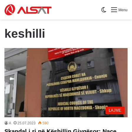
Switch skin
Menu
keshilli
LAJME
A
25.07.2023
590
Skandal i ri në Këshillin Gjyqësor: Nace