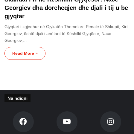
Georgiev dha dorëheqjen dhe djali i tij u bë
gjyqtar
Gjyqtari i zgjedhur në Gjykatën Themelore Penale të Shkupit, Kiril
Georgiev, është djali i anëtarit të Këshillit Gjyqësor, Nace
Georgiev,…
Read More »
Na ndiqni