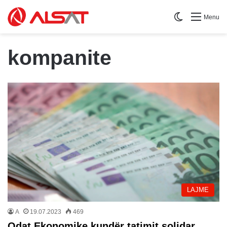
Switch skin
Menu
kompanite
LAJME
A
19.07.2023
469
Odat Ekonomike kundër tatimit solidar