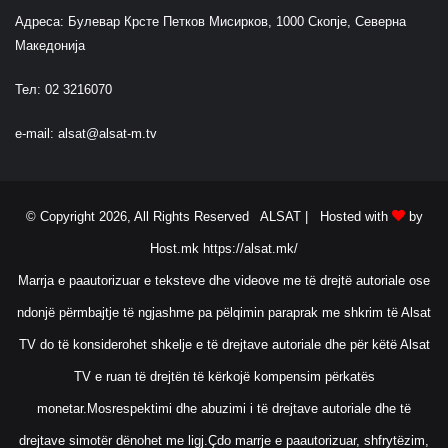
Адреса: Булевар Крсте Петков Мисирков, 1000 Скопје, Северна
Македонија
Тел: 02 3216070
e-mail:
alsat@alsat-m.tv
© Copyright 2026, All Rights Reserved ALSAT |
Hosted with
by
Host.mk
https://alsat.mk/
Marrja e paautorizuar e teksteve dhe videove me të drejtë autoriale ose
ndonjë përmbajtje të ngjashme pa pëlqimin paraprak me shkrim të Alsat
TV do të konsiderohet shkelje e të drejtave autoriale dhe për këtë Alsat
TV e ruan të drejtën të kërkojë kompensim përkatës
monetar.Mosrespektimi dhe abuzimi i të drejtave autoriale dhe të
drejtave simotër dënohet me ligj.Çdo marrje e paautorizuar, shfrytëzim,