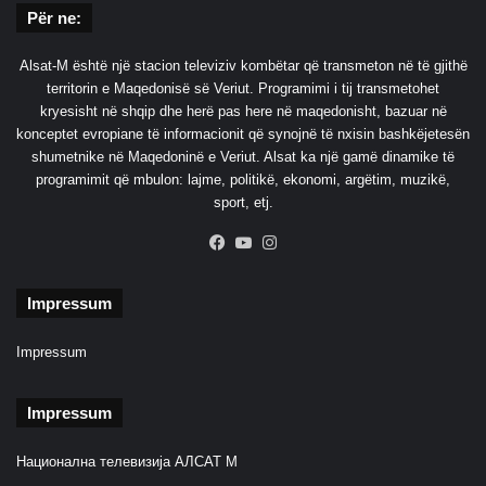
Për ne:
Alsat-M është një stacion televiziv kombëtar që transmeton në të gjithë
territorin e Maqedonisë së Veriut. Programimi i tij transmetohet
kryesisht në shqip dhe herë pas here në maqedonisht, bazuar në
konceptet evropiane të informacionit që synojnë të nxisin bashkëjetesën
shumetnike në Maqedoninë e Veriut. Alsat ka një gamë dinamike të
programimit që mbulon: lajme, politikë, ekonomi, argëtim, muzikë,
sport, etj.
Facebook
YouTube
Instagram
Impressum
Impressum
Impressum
Национална телевизија АЛСАТ М