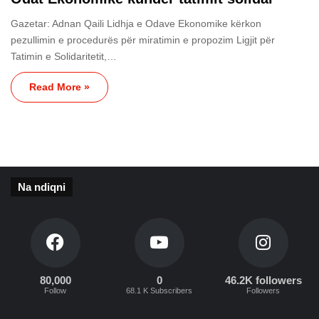
Gazetar: Adnan Qaili Lidhja e Odave Ekonomike kërkon
pezullimin e procedurës për miratimin e propozim Ligjit për
Tatimin e Solidaritetit,…
Read More »
Na ndiqni
80,000
0
46.2K followers
Follow
68.1 K Subscribers
Followers